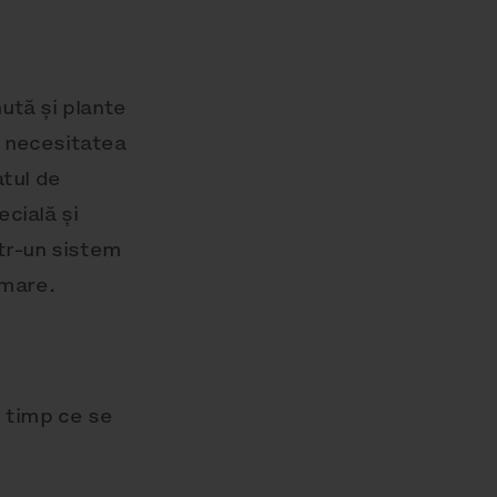
ută și plante
ă necesitatea
atul de
ecială și
ntr-un sistem
 mare.
n timp ce se