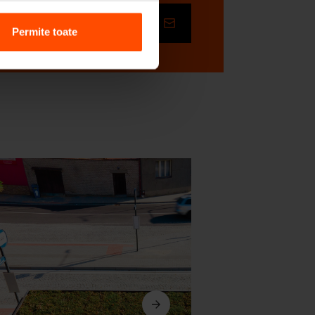
Depune
Permite toate