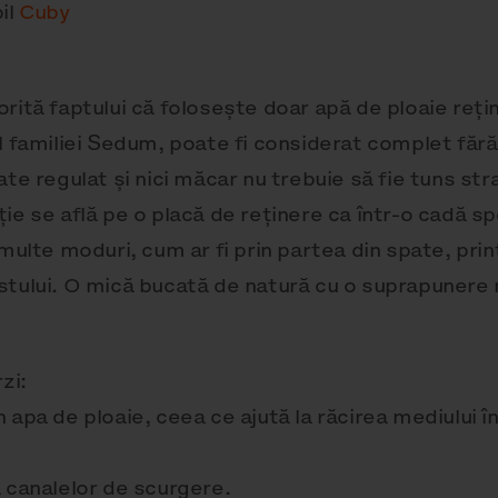
il
Cuby
rită faptului că folosește doar apă de ploaie rețin
ul familiei Sedum, poate fi considerat complet făr
te regulat și nici măcar nu trebuie să fie tuns str
ie se află pe o placă de reținere ca într-o cadă sp
 multe moduri, cum ar fi prin partea din spate, pri
stului. O mică bucată de natură cu o suprapunere
zi:
 apa de ploaie, ceea ce ajută la răcirea mediului î
 canalelor de scurgere.