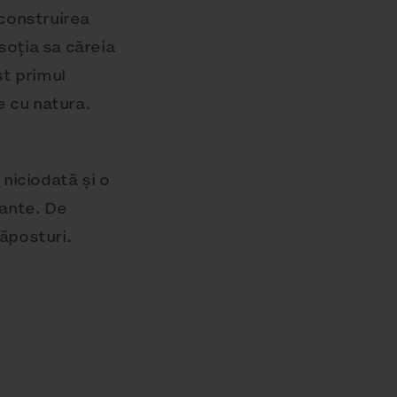
 construirea
soția sa căreia
st primul
e cu natura.
niciodată și o
lante. De
ăposturi.