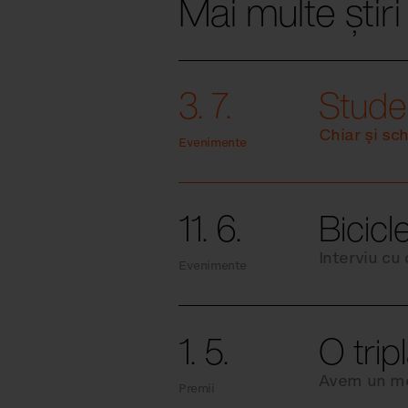
Mai multe știri
3. 7.
Studen
Chiar și sc
Evenimente
11. 6.
Bicicl
Interviu cu
Evenimente
1. 5.
O trip
Avem un mo
Premii