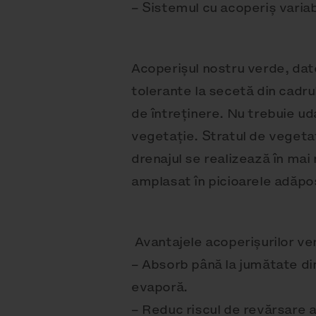
– Sistemul cu acoperiș variab
Acoperișul nostru verde, dato
tolerante la secetă din cadr
de întreținere. Nu trebuie uda
vegetație. Stratul de vegetaț
drenajul se realizează în mai
amplasat în picioarele adăpo
Avantajele acoperișurilor ver
– Absorb până la jumătate din
evaporă.
– Reduc riscul de revărsare a