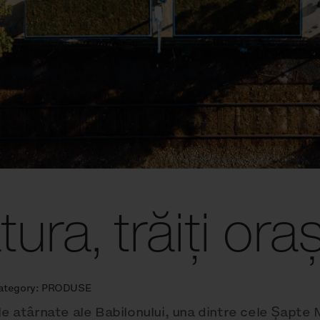
ura, trăiți ora
ategory:
PRODUSE
le atârnate ale Babilonului, una dintre cele Șapte 