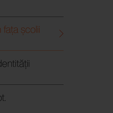
fața școlii
entității
t.