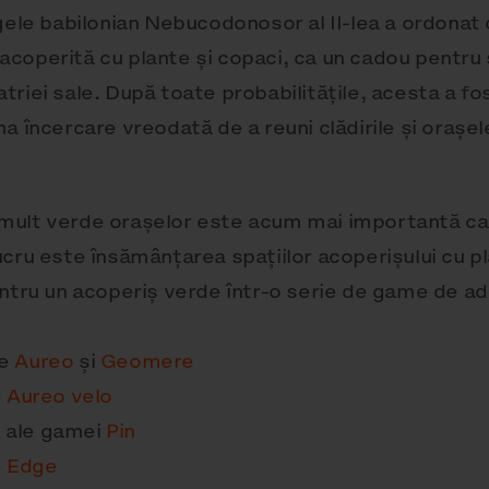
gele babilonian Nebucodonosor al II-lea a ordonat
e acoperită cu plante și copaci, ca un cadou pentru 
patriei sale. După toate probabilitățile, acesta a fo
a încercare vreodată de a reuni clădirile și orașel
mult verde orașelor este acum mai importantă ca 
cru este însămânțarea spațiilor acoperișului cu p
entru un acoperiș verde într-o serie de game de ad
ze
Aureo
și
Geomere
e
Aureo velo
te ale gamei
Pin
e
Edge