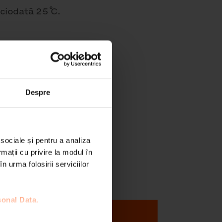
ciodată 25 ̊C.
 de spațiu
nt în
Despre
 sociale și pentru a analiza
a ce este
rmații cu privire la modul în
n urma folosirii serviciilor
sonal Data.