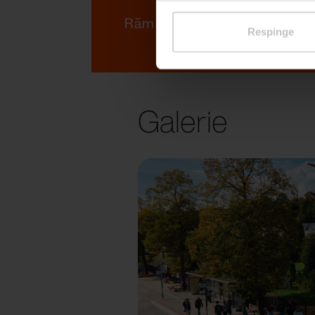
Rămâi în contact cu noi
Respinge
Galerie