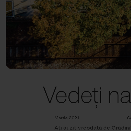
Vedeți nat
Martie 2021
C
Ați auzit vreodată de Grădini