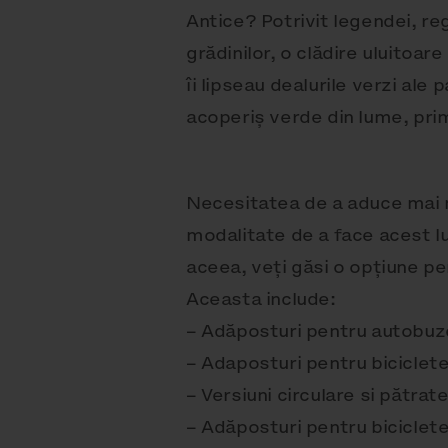
Antice? Potrivit legendei, re
grădinilor, o clădire uluitoar
îi lipseau dealurile verzi ale 
acoperiș verde din lume, prim
Necesitatea de a aduce mai 
modalitate de a face acest lu
aceea, veți găsi o opțiune p
Aceasta include:
– Adăposturi pentru autobu
– Adaposturi pentru biciclet
– Versiuni circulare si pătra
– Adăposturi pentru biciclet