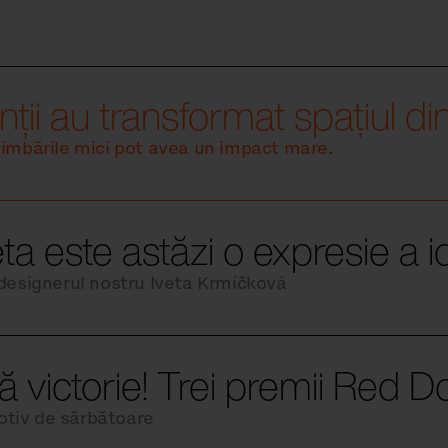
ții au transformat spațiul din 
himbările mici pot avea un impact mare.
eta este astăzi o expresie a id
 designerul nostru Iveta Krmíčková
lă victorie! Trei premii Red Do
tiv de sărbătoare