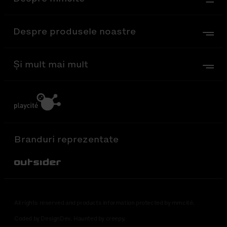
Despre produsele noastre
Și mult mai mult
Branduri reprezentate
Out-Sider
All rights reserved and products information protected by mmcité.
Coded by DesignDev. Haunted by creepy.