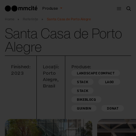
Meniu
Produse
Cau
Home
Referințe
Santa Casa de Porto Alegre
Santa Casa de Porto
Alegre
Finished:
Locații:
Produse:
2023
Porto
LANDSCAPE COMPACT
Alegre,
STACK
LAGO
Brasil
STACK
BIKEBLOCQ
QUINBIN
DONAT