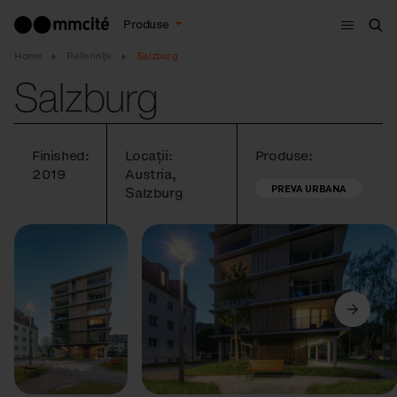
Meniu
Produse
Cau
Home
Referințe
Salzburg
Salzburg
Finished:
Locații:
Produse:
2019
Austria,
PREVA URBANA
Salzburg
Anterior
Următorul