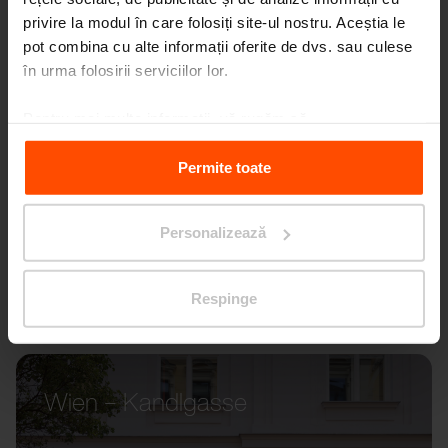
privire la modul în care folosiți site-ul nostru. Aceștia le
pot combina cu alte informații oferite de dvs. sau culese
în urma folosirii serviciilor lor.
Pentru mai multe informații, vă rugăm să
vizitați
Principles Relating to the Processing Personal
Data.
Permite toate
Personalizează
Respinge
Wien – Kandlgasse