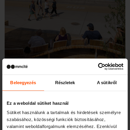
Beleegyezés
Részletek
A sütikről
Seattle – Popup park
Ez a weboldal sütiket használ
Sütiket használunk a tartalmak és hirdetések személyre
szabásához, közösségi funkciók biztosításához,
valamint weboldalforgalmunk elemzéséhez. Ezenkívül