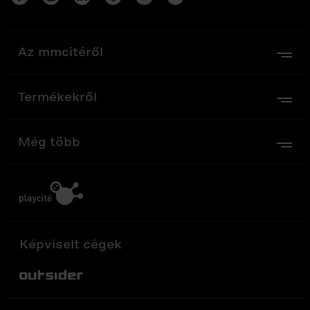
Az mmcitéről
Termékekről
Még több
Képviselt cégek
Out-Sider