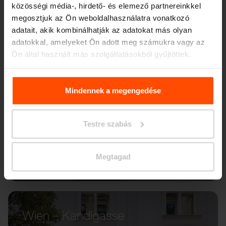
közösségi média-, hirdető- és elemező partnereinkkel
megosztjuk az Ön weboldalhasználatra vonatkozó
adatait, akik kombinálhatják az adatokat más olyan
adatokkal, amelyeket Ön adott meg számukra vagy az
Ön által használt más szolgáltatásokból gyűjtöttek.
További információért kérjük, látogasson el a
Principles
Relating to the Processing. Personal Data
.
Mindennek a megengedése
Testre szabás
Megtagad
Wien – Kandlgasse