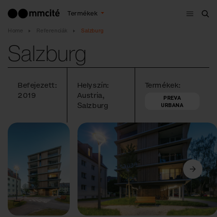
Menü
Termékek
Ker
Home
Referenciák
Salzburg
Salzburg
Befejezett:
Helyszín:
Termékek:
2019
Austria,
PREVA
Salzburg
URBANA
Előző
Következő