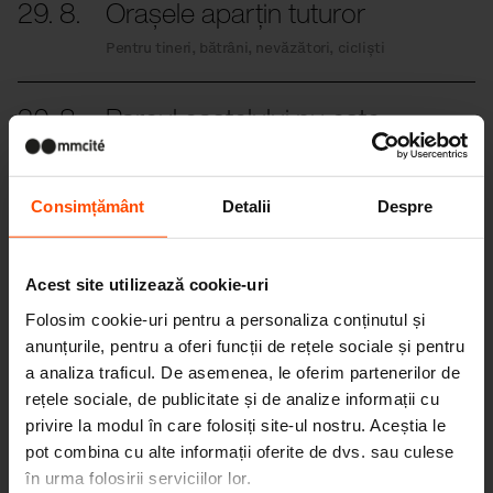
29. 8.
Orașele aparțin tuturor
Pentru tineri, bătrâni, nevăzători, cicliști
20. 8.
Parcul castelului nu este
înfricoșător! Castelul Hněvín
Fără expoziții în spatele geamurilor, dar cu
experiențe bogate
Consimțământ
Detalii
Despre
6. 8.
Vrei o prăjitură Sachertorte
Acest site utilizează cookie-uri
clasică sau un spațiu public
de calitate?
Folosim cookie-uri pentru a personaliza conținutul și
anunțurile, pentru a oferi funcții de rețele sociale și pentru
Viena îți oferă ambele
a analiza traficul. De asemenea, le oferim partenerilor de
rețele sociale, de publicitate și de analize informații cu
25. 7.
Schimbăm orașele prin
privire la modul în care folosiți site-ul nostru. Aceștia le
mișcare.
pot combina cu alte informații oferite de dvs. sau culese
în urma folosirii serviciilor lor.