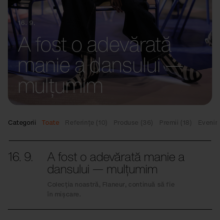
16. 9.
A fost o adevărată
manie a dansului —
mulțumim
Categorii
Toate
Referințe (10)
Produse (36)
Premii (18)
Evenim
16. 9.
A fost o adevărată manie a
dansului — mulțumim
Colecția noastră, Flaneur, continuă să fie
în mișcare.