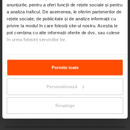
anunțurile, pentru a oferi funcții de rețele sociale și pentru
Galerie
a analiza traficul. De asemenea, le oferim partenerilor de
rețele sociale, de publicitate și de analize informații cu
privire la modul în care folosiți site-ul nostru. Aceștia le
pot combina cu alte informații oferite de dvs. sau culese
în urma folosirii serviciilor lor.
Mai multe știri
Pentru mai multe informații, vă rugăm să
vizitați
Principles Relating to the Processing Personal
3. 7.
Studenții au transformat
Data.
Permite toate
spațiul din fața școlii
Evenimente
Chiar și schimbările mici pot avea un impact
mare.
Personalizează
11. 6.
Bicicleta este astăzi o
Respinge
expresie a identității
Evenimente
Interviu cu designerul nostru Iveta Krmíčková