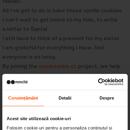
feeder.
All I've got to do is bake those vanilla cookies.
I can't wait to get home to my kids, to write
a letter to Santa!
I still have to think of a present for my sister.
I am grateful for everything I have. Not
everyone is so lucky.
By joining the
noclezenka.cz
project, we help
homeless people to have a more dignified
holiday.
We wish you lots of love and happiness in
Consimțământ
Detalii
Despre
2023.
Acest site utilizează cookie-uri
Folosim cookie-uri pentru a personaliza conținutul și