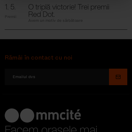
1. 5.
O triplă victorie! Trei premii
Red Dot.
Premii
Avem un motiv de sărbătoare
Rămâi în contact cu noi
Depu
Facem orașele mai