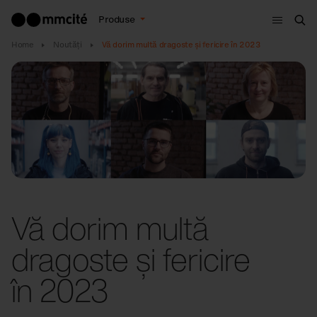
Meniu
Produse
Cau
Home
Noutăţi
Vă dorim multă dragoste și fericire în 2023
Vă dorim multă
dragoste și fericire
în 2023