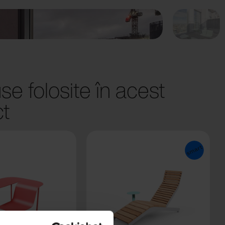
se folosite în acest
ct