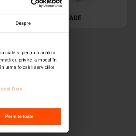
A
RIVAGE
Despre
 sociale și pentru a analiza
rmații cu privire la modul în
n urma folosirii serviciilor
sonal Data.
TER
Permite toate