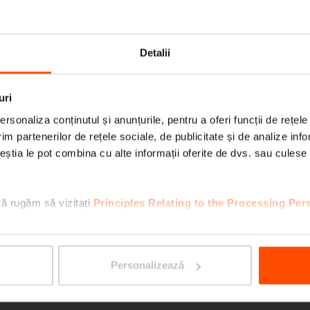
MANT
Detalii
uri
rsonaliza conținutul și anunțurile, pentru a oferi funcții de rețele
im partenerilor de rețele sociale, de publicitate și de analize info
ceștia le pot combina cu alte informații oferite de dvs. sau culese î
vă rugăm să vizitați
Principles Relating to the Processing Per
RAUTS
Personalizează