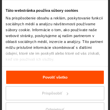
Táto webstránka používa súbory cookies
Na prispôsobenie obsahu a reklám, poskytovanie funkcií
sociálnych médií a analýzu návštevnosti používame
súbory cookie. Informácie o tom, ako používate naše
webové stránky, poskytujeme aj našim partnerom v
oblasti sociálnych médií, inzercie a analýzy. Títo partneri
môžu príslušné informácie skombinovať s ďalšími
Seattle – Popup park
údajmi, ktoré ste im poskytli alebo ktoré od vás získali,
keď ste používali ich služby.
Viac informácií nájdete na stránke
Zásady zpracování
osobních údajů
.
Povoliť všetko
Prispôsobiť
Odmietnuť