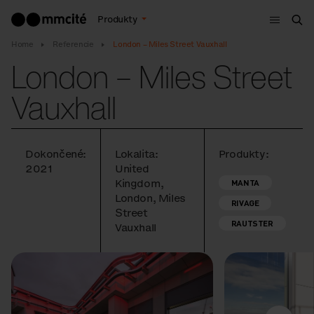
Menu
Produkty
Vyh
Home
Referencie
London – Miles Street Vauxhall
London – Miles Street
Vauxhall
Dokončené:
Lokalita:
Produkty:
2021
United
Kingdom,
MANTA
London, Miles
RIVAGE
Street
RAUTSTER
Vauxhall