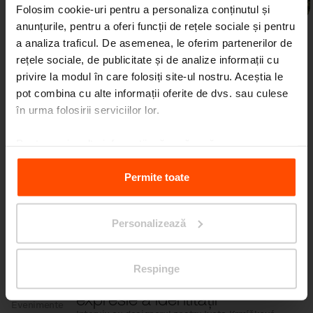
Folosim cookie-uri pentru a personaliza conținutul și
anunțurile, pentru a oferi funcții de rețele sociale și pentru
a analiza traficul. De asemenea, le oferim partenerilor de
rețele sociale, de publicitate și de analize informații cu
privire la modul în care folosiți site-ul nostru. Aceștia le
pot combina cu alte informații oferite de dvs. sau culese
în urma folosirii serviciilor lor.
Mai multe știri
Pentru mai multe informații, vă rugăm să
vizitați
Principles Relating to the Processing Personal
Data.
Permite toate
3. 7.
Studenții au transformat
spațiul din fața școlii
Evenimente
Chiar și schimbările mici pot avea un impact
Personalizează
mare.
Respinge
11. 6.
Bicicleta este astăzi o
expresie a identității
Evenimente