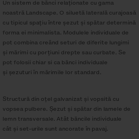
Un sistem de bănci relaționate cu gama
noastră Landscape. O siluetă laterală curajoasă
cu tipicul spațiu între șezut și spătar determină
forma ei minimalista. Modulele individuale de
pot combina creând seturi de diferite lungimi
și mărimi cu porțiuni drepte sau curbate. Se
pot folosii chiar si ca bănci individuale
și șezuturi în mărimile lor standard.
Structură din oțel galvanizat și vopsită cu
vopsea pulbere. Șezut și spătar din lamele de
lemn transversale. Atât băncile individuale
cât și set-urile sunt ancorate în pavaj.