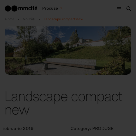
Meniu
Produse
Cau
Home
Noutăţi
Landscape compact new
Landscape compact
new
februarie 2019
Category:
PRODUSE