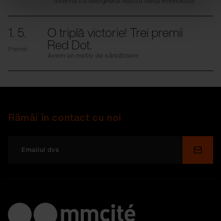
Interviu cu designerul nostru Iveta Krmíčková
1. 5.
O triplă victorie! Trei premii
Red Dot.
Premii
Avem un motiv de sărbătoare
Rămâi în contact cu noi
Depu