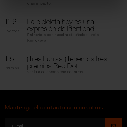
gran impacto.
11. 6.
La bicicleta hoy es una
expresión de identidad
Eventos
Entrevista con nuestra diseñadora Iveta
Krmíčková
1. 5.
¡Tres hurras! ¡Tenemos tres
premios Red Dot.
Premios
Venid a celebrarlo con nosotros
Mantenga el contacto con nosotros
Enviar