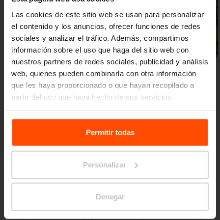
Las cookies de este sitio web se usan para personalizar
el contenido y los anuncios, ofrecer funciones de redes
sociales y analizar el tráfico. Además, compartimos
Anterior
Siguiente
información sobre el uso que haga del sitio web con
nuestros partners de redes sociales, publicidad y análisis
web, quienes pueden combinarla con otra información
que les haya proporcionado o que hayan recopilado a
partir del uso que haya hecho de sus servicios.
Para más información, visite
Principles Relating to the
Processing Personal Data.
Permitir todas
Más novedades
Personalizar
3. 7.
Los estudiantes
transformaron el espacio
Denegar
Eventos
frente a la escuela
Incluso los pequeños cambios pueden tener un