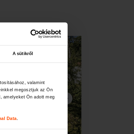
A sütikről
tosításához, valamint
einkkel megosztjuk az Ön
l, amelyeket Ön adott meg
nal Data
.
Következő