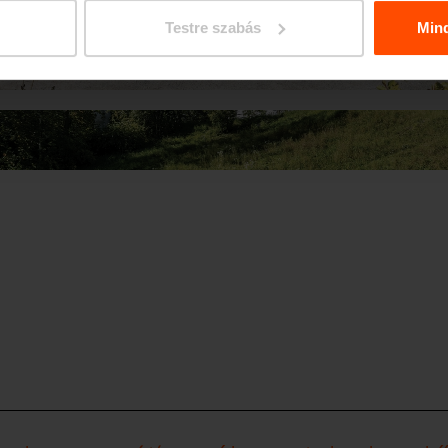
Testre szabás
Min