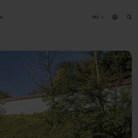
s
HU
Ker