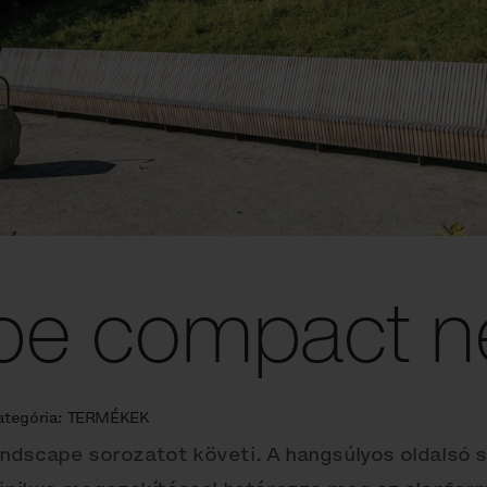
pe compact 
ategória:
TERMÉKEK
dscape sorozatot követi. A hangsúlyos oldalsó sz