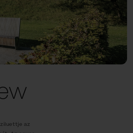
new
iluettje az