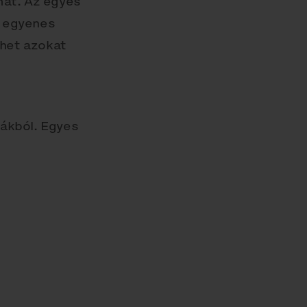
mát. Az egyes
s egyenes
ehet azokat
lákból. Egyes