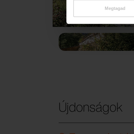
Megtagad
Újdonságok