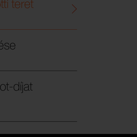
ti teret
zése
t-díjat