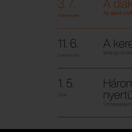
3. 7.
A diák
Az apró vál
Események
11. 6.
A keré
Interjú Krm
Események
1. 5.
Három
nyertü
Díjak
Ünnepeljen