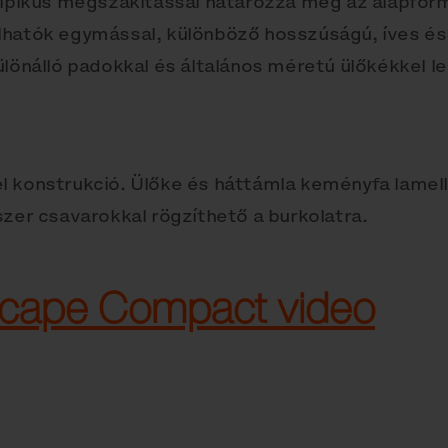
 tipikus megszakítással határozza meg az alapfor
lhatók egymással, különböző hosszúságú, íves é
ülönálló padokkal és általános méretú ülőkékkel l
l konstrukció. Ülőke és háttámla keményfa lamel
szer csavarokkal rögzíthető a burkolatra.
scape Compact video