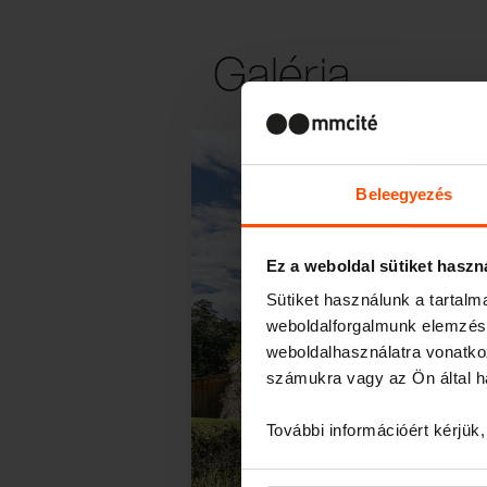
Galéria
Beleegyezés
Ez a weboldal sütiket haszn
Sütiket használunk a tartal
weboldalforgalmunk elemzésé
weboldalhasználatra vonatko
számukra vagy az Ön által ha
További információért kérjük
El