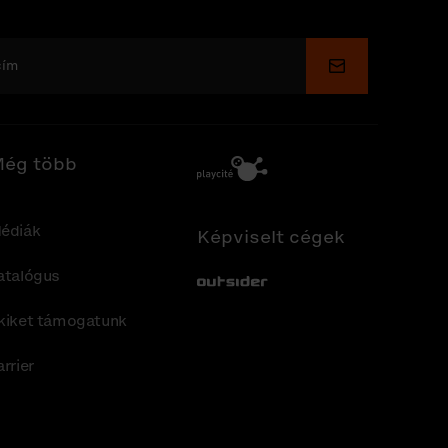
Küldés
ég több
édiák
Képviselt cégek
atalógus
Out-Sider
kiket támogatunk
arrier