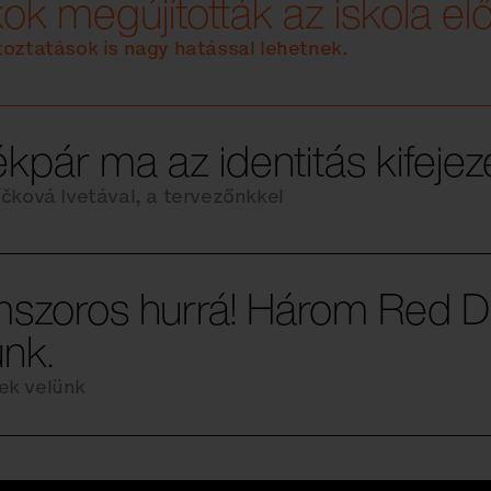
ok megújították az iskola előt
toztatások is nagy hatással lehetnek.
kpár ma az identitás kifeje
íčková Ivetával, a tervezőnkkel
szoros hurrá! Három Red Do
nk.
ek velünk