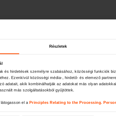
Részletek
ál
mak és hirdetések személyre szabásához, közösségi funkciók biz
hez. Ezenkívül közösségi média-, hirdető- és elemező partner
zó adatait, akik kombinálhatják az adatokat más olyan adatokka
sznált más szolgáltatásokból gyűjtöttek.
, látogasson el a
Principles Relating to the Processing. Perso
őző