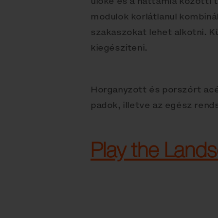
ülőke és a háttámla közötti
modulok korlátlanul kombiná
szakaszokat lehet alkotni. K
kiegészíteni.
Horganyzott és porszórt acé
padok, illetve az egész rend
Play the Land