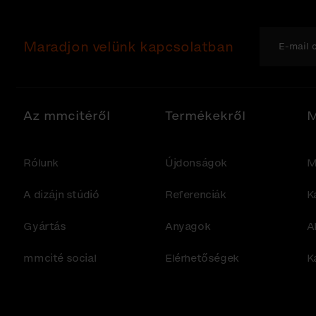
Maradjon velünk kapcsolatban
Az mmcitéről
Termékekről
M
Rólunk
Újdonságok
M
A dizájn stúdió
Referenciák
K
Gyártás
Anyagok
A
mmcité social
Elérhetőségek
K