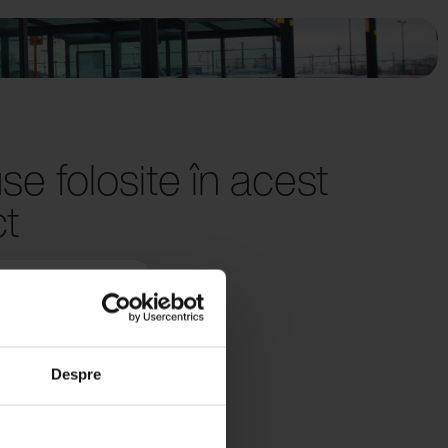
se folosite în acest
ct
Despre