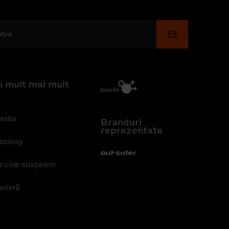
Depune
i mult mai mult
edia
Branduri
reprezentate
atalog
Out-Sider
e cine susținem
arieră