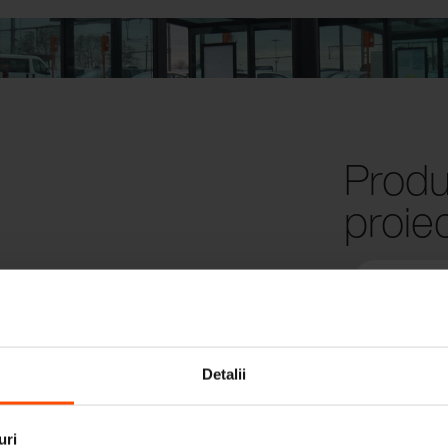
Produ
proie
Detalii
uri