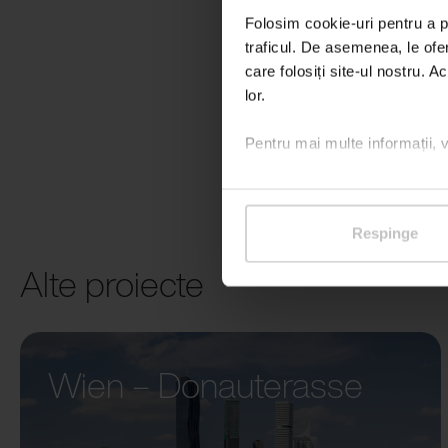
Folosim cookie-uri pentru a pe
traficul. De asemenea, le ofer
care folosiți site-ul nostru. A
lor.
Pentru mai multe informații, 
Respinge
Alte proiecte
Wien – Donauterasse