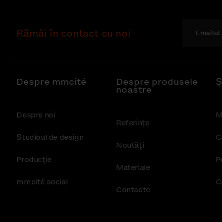
Rămâi în contact cu noi
Despre mmcité
Despre produsele
Ș
noastre
Despre noi
M
Referințe
Studioul de design
C
Noutăţi
Producție
P
Materiale
mmcité social
C
Contacte