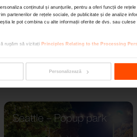
rsonaliza conținutul și anunțurile, pentru a oferi funcții de rețele
im partenerilor de rețele sociale, de publicitate și de analize info
AUREO
ceștia le pot combina cu alte informații oferite de dvs. sau culese î
vă rugăm să vizitați
Principles Relating to the Processing Per
Personalizează
Seattle – Popup park