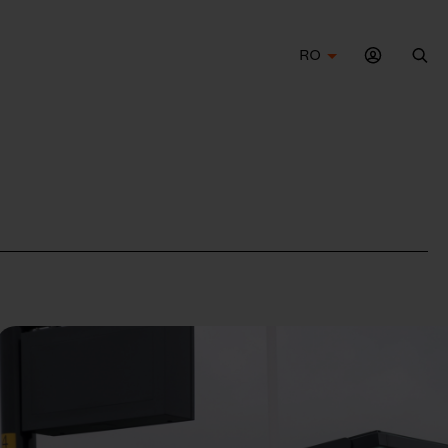
RO
Cau