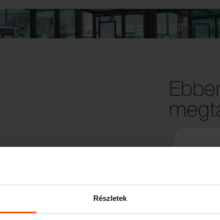
Ebben
megta
Részletek