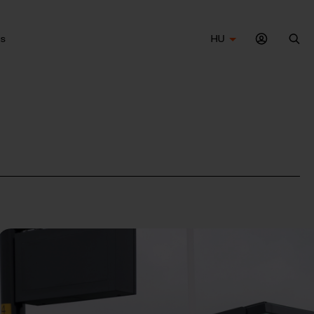
s
HU
Ker