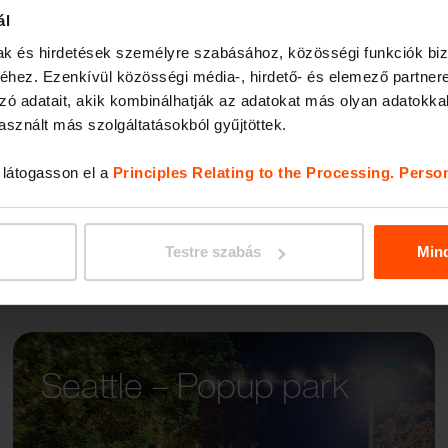
ál
mak és hirdetések személyre szabásához, közösségi funkciók biz
AUREO
hez. Ezenkívül közösségi média-, hirdető- és elemező partner
zó adatait, akik kombinálhatják az adatokat más olyan adatokka
sznált más szolgáltatásokból gyűjtöttek.
, látogasson el a
Principles Relating to the Processing. Perso
Testre szabás
Min
Seattle – Popup park