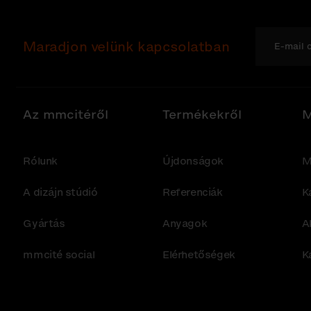
Maradjon velünk kapcsolatban
Az mmcitéről
Termékekről
M
Rólunk
Újdonságok
M
A dizájn stúdió
Referenciák
K
Gyártás
Anyagok
A
mmcité social
Elérhetőségek
K