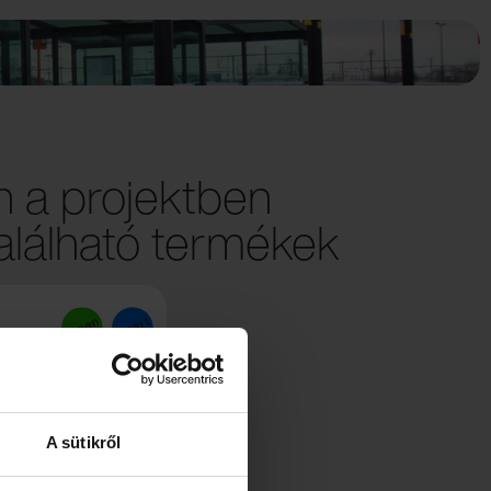
 a projektben
lálható termékek
A sütikről