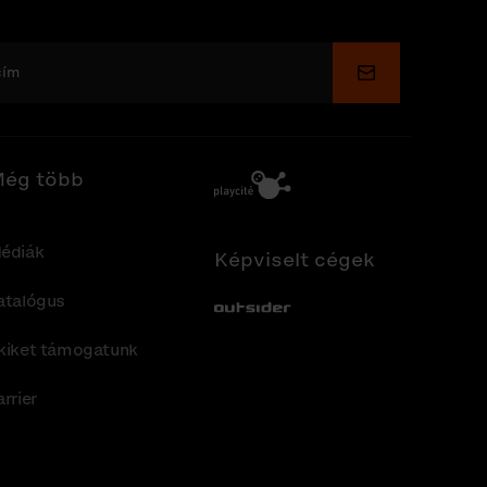
Küldés
ég több
édiák
Képviselt cégek
atalógus
Out-Sider
kiket támogatunk
arrier