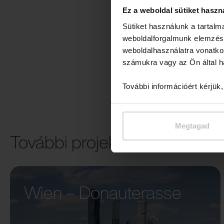
Ez a weboldal sütiket haszn
Sütiket használunk a tartal
weboldalforgalmunk elemzésé
weboldalhasználatra vonatko
számukra vagy az Ön által ha
További információért kérjük
Megtagad
További projektek
Wien – Donauterasse