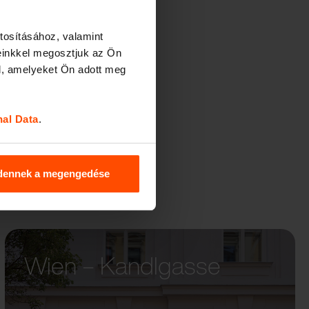
tosításához, valamint
einkkel megosztjuk az Ön
l, amelyeket Ön adott meg
nal Data
.
dennek a megengedése
Wien – Kandlgasse