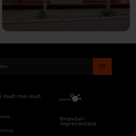
Depune
i mult mai mult
edia
Branduri
reprezentate
atalog