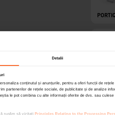
PORTI
Detalii
uri
rsonaliza conținutul și anunțurile, pentru a oferi funcții de rețele
im partenerilor de rețele sociale, de publicitate și de analize info
MINIU
ceștia le pot combina cu alte informații oferite de dvs. sau culese î
vă rugăm să vizitați
Principles Relating to the Processing Per