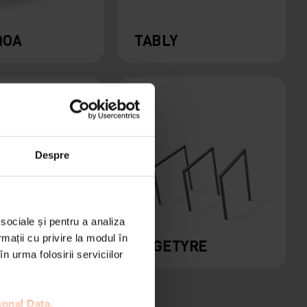
QOA
TABLY
Despre
 sociale și pentru a analiza
rmații cu privire la modul în
M
EDGETYRE
n urma folosirii serviciilor
sonal Data.