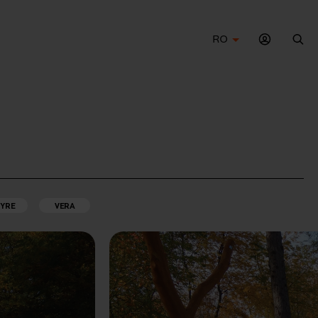
RO
Cau
YRE
VERA