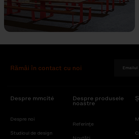
Rămâi în contact cu noi
Despre mmcité
Despre produsele
Ș
noastre
Despre noi
M
Referințe
Studioul de design
C
Noutăţi