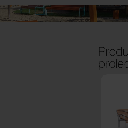
Produ
proie