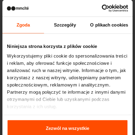
Zgoda
Szczegóły
O plikach cookies
Niniejsza strona korzysta z plików cookie
Wykorzystujemy pliki cookie do spersonalizowania treści
i reklam, aby oferować funkcje społecznościowe i
analizować ruch w naszej witrynie. Informacje o tym, jak
korzystasz z naszej witryny, udostępniamy partnerom
społecznościowym, reklamowym i analitycznym.
Partnerzy mogą połączyć te informacje z innymi danymi
otrzymanymi od Ciebie lub uzyskanymi podczas
korzystania z ich usług.
Więcej informacji można znaleźć na stronie
Principles
Relating to the Processing Personal Data
.
Zezwól na wszystkie
Seattle – Popup park