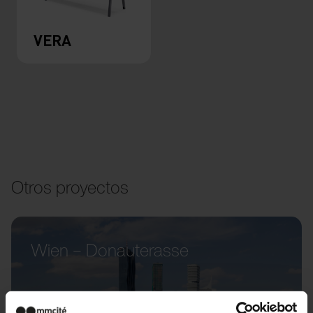
VERA
Otros proyectos
Wien – Donauterasse