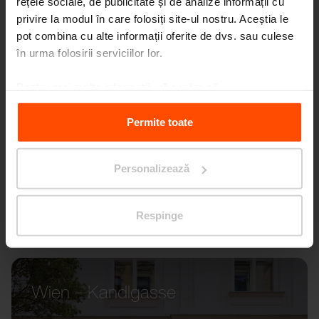
rețele sociale, de publicitate și de analize informații cu
privire la modul în care folosiți site-ul nostru. Aceștia le
pot combina cu alte informații oferite de dvs. sau culese
în urma folosirii serviciilor lor.
Pentru mai multe informații, vă rugăm să
vizitați
Principles Relating to the Processing Personal
Data.
Permite toate
Personalizează
Respinge
Wien – Kandlgasse