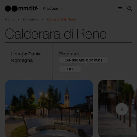
Meniu
Produse
Cau
Home
Referințe
Calderara di Reno
Calderara di Reno
Locații: Emilia-
Produse:
Romagna
LANDSCAPE COMPACT
LOT
Anterior
Următorul