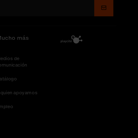
Enviar
ucho más
edios de
omunicación
atálogo
 quien apoyamos
mpleo