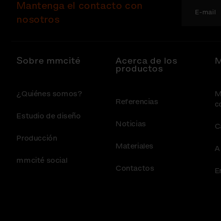
Mantenga el contacto con
nosotros
Sobre mmcité
Acerca de los
M
productos
¿Quiénes somos?
M
Referencias
c
Estudio de diseño
Noticias
C
Producción
Materiales
A
mmcité social
Contactos
E