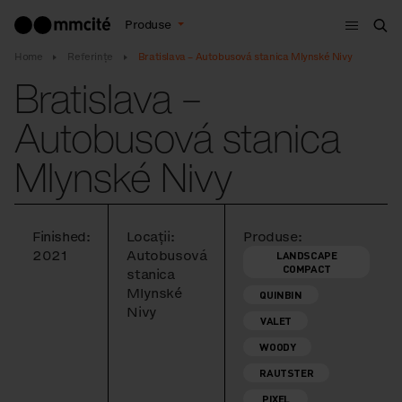
Meniu
Produse
Cau
Home
Referințe
Bratislava – Autobusová stanica Mlynské Nivy
Bratislava –
Autobusová stanica
Mlynské Nivy
Finished:
Locații:
Produse:
2021
Autobusová
LANDSCAPE
COMPACT
stanica
Mlynské
QUINBIN
Nivy
VALET
WOODY
RAUTSTER
PIXEL