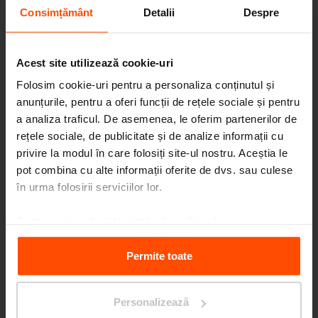
Consimțământ
Detalii
Despre
Alte proiecte
Acest site utilizează cookie-uri
Folosim cookie-uri pentru a personaliza conținutul și
anunțurile, pentru a oferi funcții de rețele sociale și pentru
a analiza traficul. De asemenea, le oferim partenerilor de
Wien – Donauterasse
rețele sociale, de publicitate și de analize informații cu
privire la modul în care folosiți site-ul nostru. Aceștia le
pot combina cu alte informații oferite de dvs. sau culese
în urma folosirii serviciilor lor.
Pentru mai multe informații, vă rugăm să
vizitați
Principles Relating to the Processing Personal
Data.
Permite toate
Personalizează