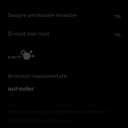
Despre produsele noastre
Și mult mai mult
Branduri reprezentate
Out-Sider
All rights reserved and products information protected by mmcité.
Coded by DesignDev. Haunted by creepy.