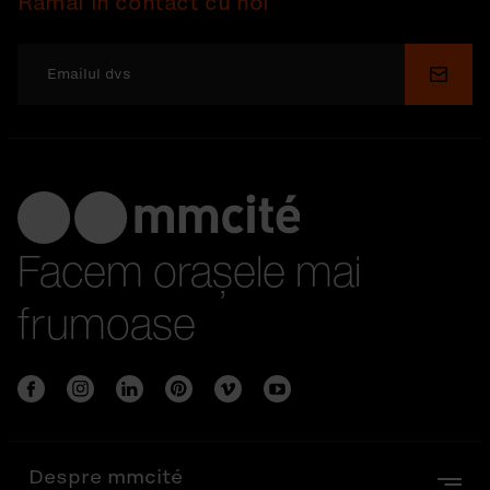
Rămâi în contact cu noi
Depu
Facem orașele mai
frumoase
Despre mmcité