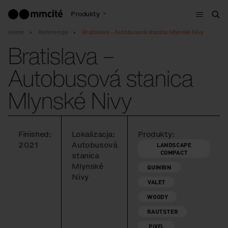
Menu
Produkty
Szu
Home
Referencje
Bratislava – Autobusová stanica Mlynské Nivy
Bratislava –
Autobusová stanica
Mlynské Nivy
Finished:
Lokalizacja:
Produkty:
2021
Autobusová
LANDSCAPE
COMPACT
stanica
Mlynské
QUINBIN
Nivy
VALET
WOODY
RAUTSTER
PIXEL