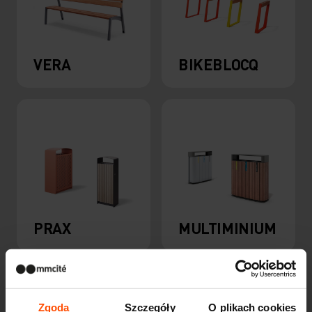
VERA
BIKEBLOCQ
PRAX
MULTIMINIUM
Zgoda
Szczegóły
O plikach cookies