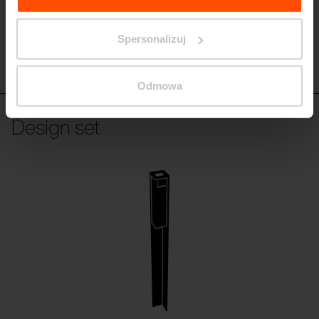
Spersonalizuj
VT510
Odmowa
Design set