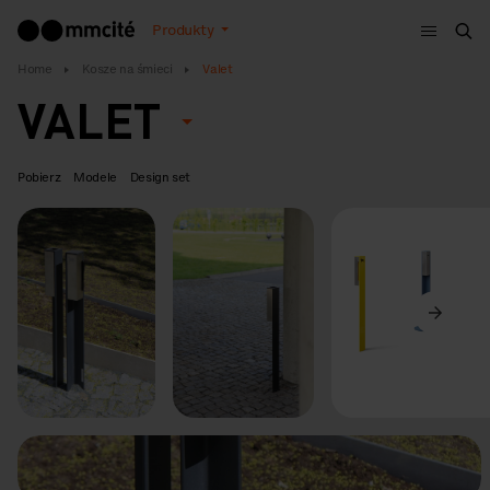
Menu
Produkty
Szu
Home
Kosze na śmieci
Valet
VALET
Pobierz
Modele
Design set
Poprzedni
Dalej