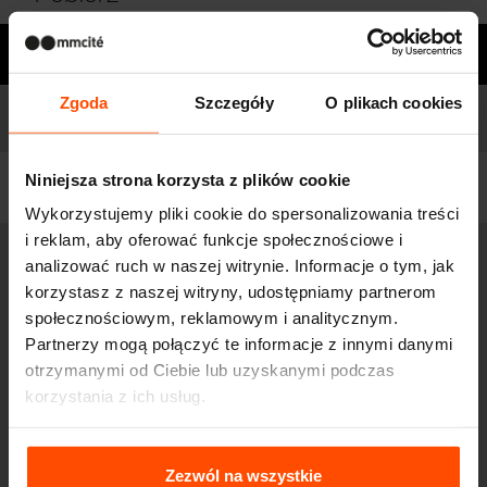
Potrzebujesz pomocy?
Zgoda
Szczegóły
O plikach cookies
Modele
Lista modeli
Niniejsza strona korzysta z plików cookie
Filtruj
Wykorzystujemy pliki cookie do spersonalizowania treści
i reklam, aby oferować funkcje społecznościowe i
analizować ruch w naszej witrynie. Informacje o tym, jak
VT510
Pojemnik na torebki na psie
korzystasz z naszej witryny, udostępniamy partnerom
ekskrementy na słupku
społecznościowym, reklamowym i analitycznym.
Partnerzy mogą połączyć te informacje z innymi danymi
stalowy słupek, pojemnik na torebki ze stali nierdzewnej
otrzymanymi od Ciebie lub uzyskanymi podczas
korzystania z ich usług.
Więcej informacji można znaleźć na stronie
Principles
Relating to the Processing Personal Data
.
Zezwól na wszystkie