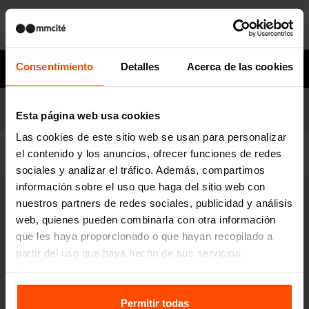
Para descargar
¿Necesita ayuda?
Consentimiento
Detalles
Acerca de las cookies
Modelos
Lista de modelos
Esta página web usa cookies
Las cookies de este sitio web se usan para personalizar
Filtrar
el contenido y los anuncios, ofrecer funciones de redes
sociales y analizar el tráfico. Además, compartimos
información sobre el uso que haga del sitio web con
nuestros partners de redes sociales, publicidad y análisis
VT510
Soporte para bolsitas de plástico para
web, quienes pueden combinarla con otra información
los excrementos de perros
que les haya proporcionado o que hayan recopilado a
partir del uso que haya hecho de sus servicios.
poste de acero, recipiente de acero inoxidable con un dispensador
integrado
Para más información, visite
Principles Relating to the
Processing Personal Data.
Permitir todas