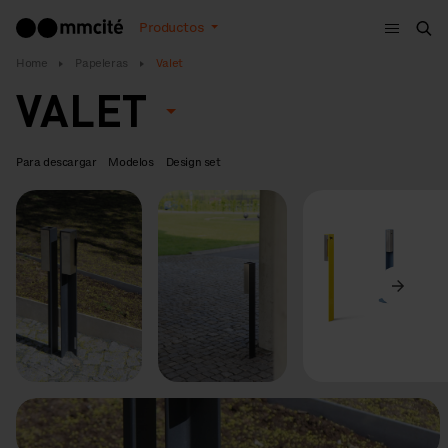
Menú
Productos
Bus
Home
Papeleras
Valet
VALET
Para descargar
Modelos
Design set
Anterior
Siguiente