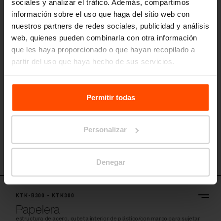
sociales y analizar el tráfico. Además, compartimos
KTK-B210p - KTK210p
información sobre el uso que haga del sitio web con
Papelera con cenicero
nuestros partners de redes sociales, publicidad y análisis
estructura de acero, cubeta interior de plástico/con marco para sujetar
web, quienes pueden combinarla con otra información
bolsas de plástico, cenicero con apagacigarillos de acero inoxidable,
2x45 l/2x120 l
que les haya proporcionado o que hayan recopilado a
partir del uso que haya hecho de sus servicios.
Para más información, visite
Principles Relating to the
Processing Personal Data.
Permitir todas
Personalizar
Denegar
KTK-B300 - KTK300
Papelera
estructura de acero, cubeta interior de plástico/con marco para sujetar