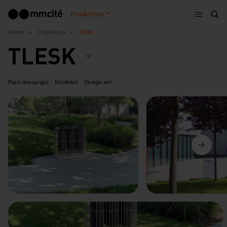
Menú
Productos
Bus
Home
Papeleras
Tlesk
TLESK
Para descargar
Modelos
Design set
Anterior
Siguiente