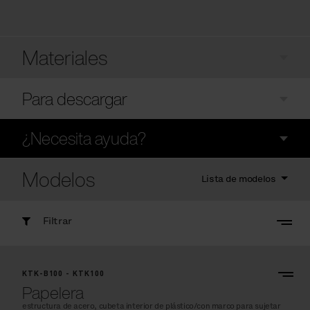
Materiales
Para descargar
¿Necesita ayuda?
Modelos
Lista de modelos
Filtrar
KTK-B100 - KTK100
Papelera
estructura de acero, cubeta interior de plástico/con marco para sujetar