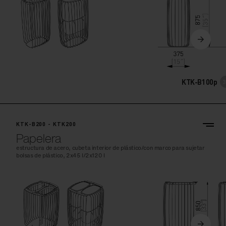
KTK-B100p
KTK-B200 - KTK200
Papelera
estructura de acero, cubeta interior de plástico/con marco para sujetar
bolsas de plástico, 2x45 l/2x120 l