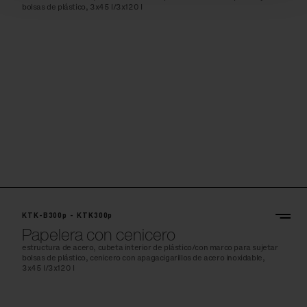
bolsas de plástico, 3x45 l/3x120 l
KTK-B300p - KTK300p
Papelera con cenicero
estructura de acero, cubeta interior de plástico/con marco para sujetar
bolsas de plástico, cenicero con apagacigarillos de acero inoxidable,
3x45 l/3x120 l