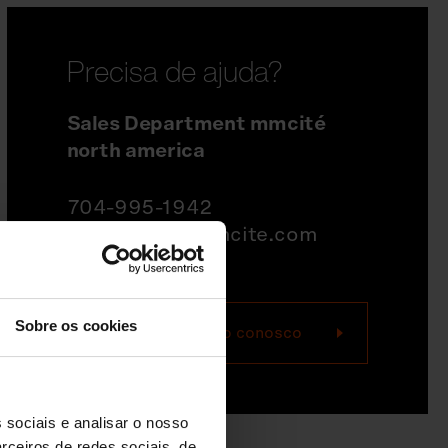
Precisa de ajuda?
Sales Department mmcité
north america
704-995-1942
quotations@mmcite.com
Sobre os cookies
Entre em contato conosco
 sociais e analisar o nosso
rceiros de redes sociais, de