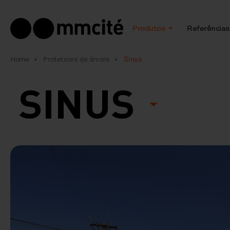
Produtos
Referências
Home
Protetores de árvore
Sinus
SINUS