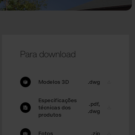
Para download
Modelos 3D
.dwg
Especificações
.pdf,
técnicas dos
.dwg
produtos
Fotos
.zip