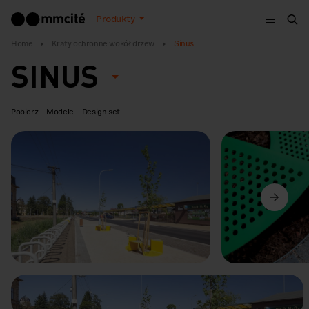
Menu
Produkty
Szu
Home
Kraty ochronne wokół drzew
Sinus
SINUS
Pobierz
Modele
Design set
Poprzedni
Dalej