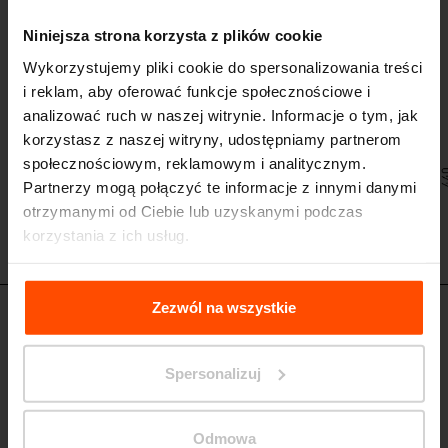
Krata ochronna wokół drzew
wielofunkcyjna, konstrukcja stalowa, siedziska z blachy perforowanej
Niniejsza strona korzysta z plików cookie
Wykorzystujemy pliki cookie do spersonalizowania treści
i reklam, aby oferować funkcje społecznościowe i
analizować ruch w naszej witrynie. Informacje o tym, jak
korzystasz z naszej witryny, udostępniamy partnerom
społecznościowym, reklamowym i analitycznym.
Partnerzy mogą połączyć te informacje z innymi danymi
otrzymanymi od Ciebie lub uzyskanymi podczas
korzystania z ich usług.
Więcej informacji można znaleźć na stronie
Principles
Relating to the Processing Personal Data
.
Zezwól na wszystkie
SNS215-01 - SNS215-02 - SNS215-03
Krata ochronna wokół drzew
Spersonalizuj
wielofunkcyjna, konstrukcja stalowa, siedziska z blachy perforowanej /
dostępny wariant z Citépinami
Odmowa