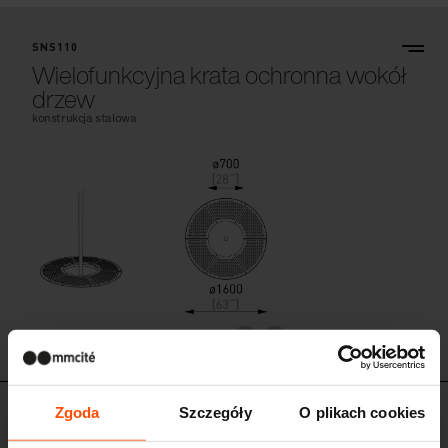
SNS110
Wielofunkcyjna krata ochronna wokół
drzew
konstrukcja stalowa
SNS110
Zgoda
Szczegóły
O plikach cookies
SNS210-01 - SNS210-02 - SNS210-03