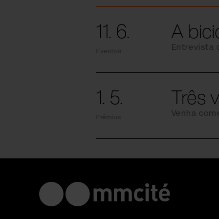
11. 6.
A bic
Entrevista
Eventos
1. 5.
Três v
Venha com
Prêmios