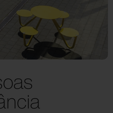
soas
ância