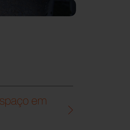
espaço em
.