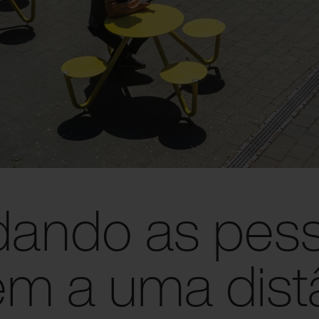
udando as pes
rem a uma dist