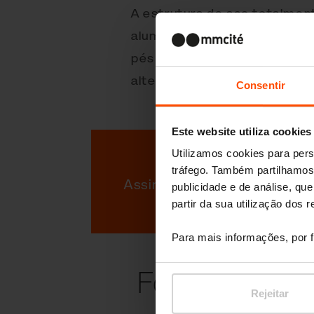
A estrutura de aço totalme
alumínio ou HPL, que resisten
pés ajustáveis de aço inoxid
alternados com parafusos pa
Consentir
Este website utiliza cookies
Utilizamos cookies para pers
tráfego. Também partilhamos 
Assine nossa newsletter
publicidade e de análise, q
partir da sua utilização dos 
Para mais informações, por f
Fotos
Rejeitar