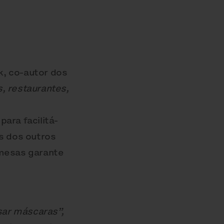
k, co-autor dos
, restaurantes,
ara facilitá-
ns dos outros
mesas garante
sar máscaras”,