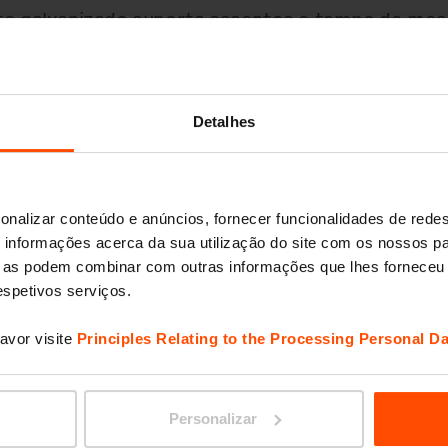
nte galvanizado suporta assentos e tampo de me
te a diversas condições climáticas e é fácil de d
ável estabilizam a mesa em superfícies irregular
ra uma fixação segura e firme.
Detalhes
onalizar conteúdo e anúncios, fornecer funcionalidades de redes
informações acerca da sua utilização do site com os nossos pa
ue as podem combinar com outras informações que lhes forneceu 
respetivos serviços.
avor visite
Principles Relating to the Processing Personal Da
Personalizar