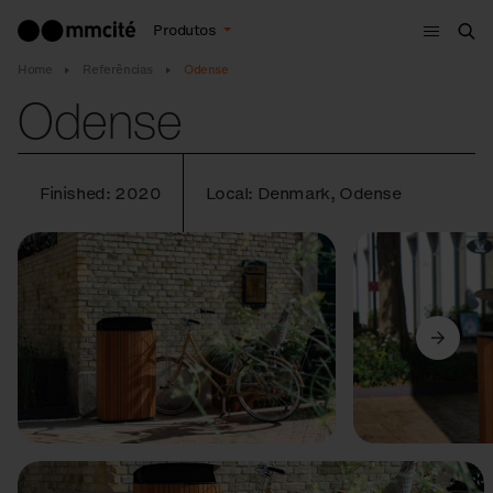
Menu
Produtos
Bus
Home
Referências
Odense
Odense
Finished: 2020
Local: Denmark, Odense
Anterior
Seguinte