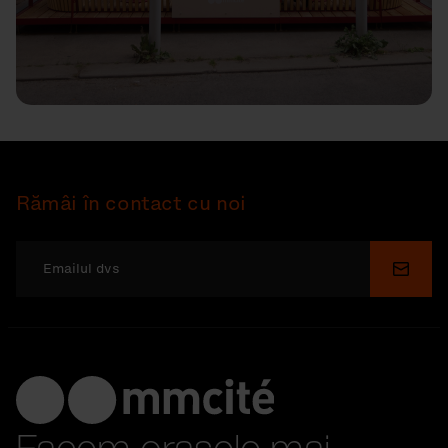
Rămâi în contact cu noi
Depu
Facem orașele mai