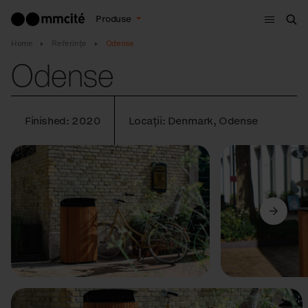
Meniu
Produse
Cau
Home
Referințe
Odense
Odense
Finished: 2020
Locații: Denmark, Odense
Anterior
Următorul