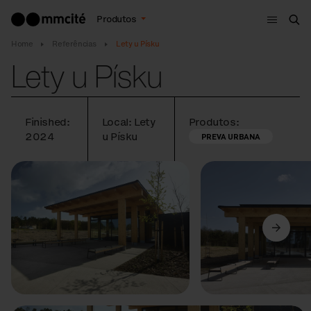
Menu
Produtos
Bus
Home
Referências
Lety u Písku
Lety u Písku
Finished:
Local: Lety
Produtos:
2024
u Písku
PREVA URBANA
Anterior
Seguinte