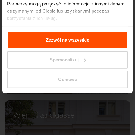
Partnerzy mogą połączyć te informacje z innymi danymi
otrzymanymi od Ciebie lub uzyskanymi podczas
korzystania z ich usług.
Więcej informacji można znaleźć na stronie
Principles
Relating to the Processing Personal Data
.
Zezwól na wszystkie
Spersonalizuj
Odmowa
Wien – Kandlgasse