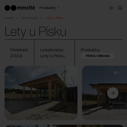
Menu
Produkty
Szu
Home
Referencje
Lety u Písku
Lety u Písku
Finished:
Lokalizacja:
Produkty:
2024
Lety u Písku
PREVA URBANA
Poprzedni
Dalej