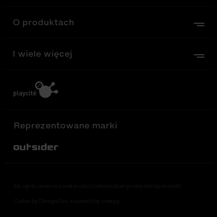
O produktach
I wiele więcej
Reprezentowane marki
Out-Sider
All rights reserved and product information protected by mmcité
Coded by DesignDev. Haunted by creepy.