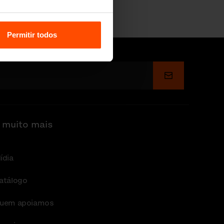
Permitir todos
Enviar
 muito mais
ídia
atálogo
uem apoiamos