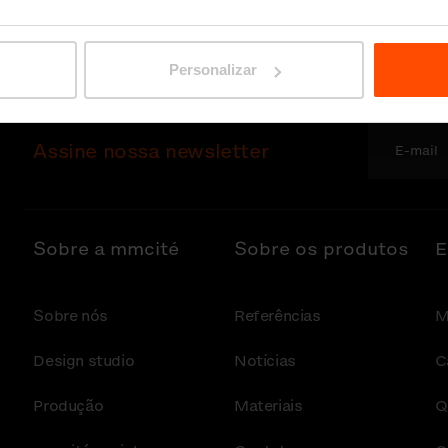
Personalizar
Assine nossa newsletter
Sobre a mmcité
Sobre os produtos
E
Sobre nós
Referências
M
Design studio
Notícias
C
Produção
Materiais
Q