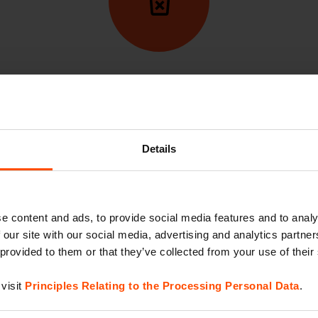
Ci dispiace vederti andar
Details
Il tuo account verrà cancellato.
e content and ads, to provide social media features and to analy
 our site with our social media, advertising and analytics partn
 provided to them or that they’ve collected from your use of their
visit
Principles Relating to the Processing Personal Data
.