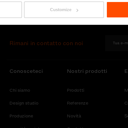
Customize
Rimani in contatto con noi
Conosceteci
Nostri prodotti
E
Chi siamo
Prodotti
M
Design studio
Referenze
C
Produzione
Novità
S