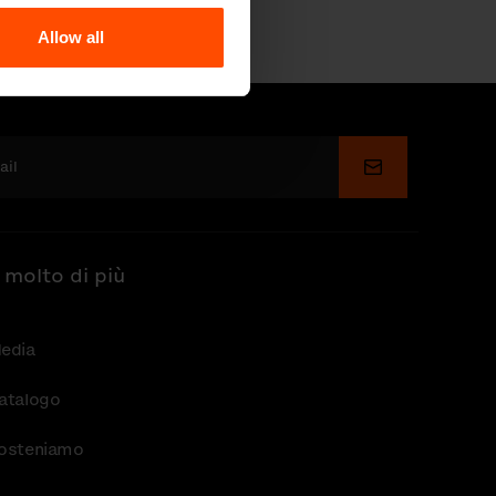
Allow all
Invia
 molto di più
edia
atalogo
osteniamo