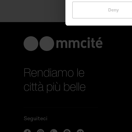
Deny
Rendiamo le
città più belle
Seguiteci