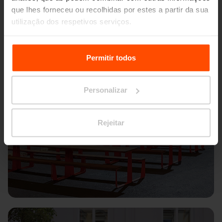
que lhes forneceu ou recolhidas por estes a partir da sua
utilização dos respetivos serviços.
Para mais informações, por favor visite
Principles
Relating to the Processing Personal Data.
Permitir todos
Personalizar
Rejeitar