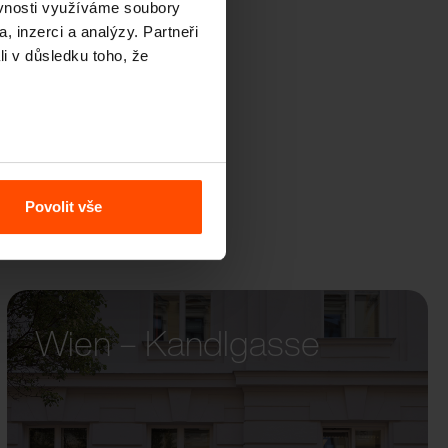
ěvnosti využíváme soubory
QOA
, inzerci a analýzy. Partneři
li v důsledku toho, že
Povolit vše
Wien – Kandlgasse