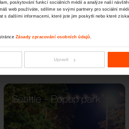
klam, poskytování funkcí sociálních médií a analýze naší návšt
PORTI
 náš web používáte, sdílíme se svými partnery pro sociální média
 s dalšími informacemi, které jste jim poskytli nebo které získa
 stránce
Zásady zpracování osobních údajů
.
Upravit
Seattle – Popup park