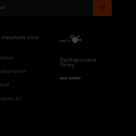
Odeslat
 mnohem více
atalog
Zastupované
firmy
odporujeme
Out-Sider
DPR
rojekty EU