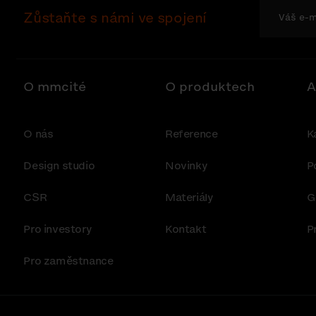
Zůstaňte s námi ve spojení
O mmcité
O produktech
A
O nás
Reference
K
Design studio
Novinky
P
CSR
Materiály
G
Pro investory
Kontakt
P
Pro zaměstnance