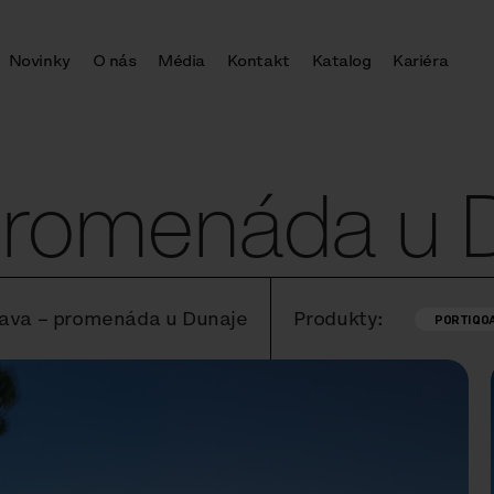
Novinky
O nás
Média
Kontakt
Katalog
Kariéra
 promenáda u 
slava – promenáda u Dunaje
Produkty:
PORTIQO