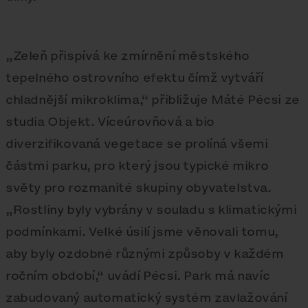
„Zeleň přispívá ke zmírnění městského
tepelného ostrovního efektu čímž vytváří
chladnější mikroklima,“ přibližuje Máté Pécsi ze
studia Objekt. Víceúrovňová a bio
diverzifikovaná vegetace se prolíná všemi
částmi parku, pro který jsou typické mikro
světy pro rozmanité skupiny obyvatelstva.
„Rostliny byly vybrány v souladu s klimatickými
podmínkami. Velké úsilí jsme věnovali tomu,
aby byly ozdobné různými způsoby v každém
ročním období,“ uvádí Pécsi. Park má navíc
zabudovaný automatický systém zavlažování