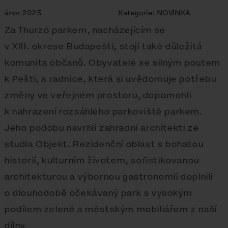
únor 2025
Kategorie:
NOVINKA
Za Thurzó parkem, nacházejícím se
v XIII. okrese Budapešti, stojí také důležitá
komunita občanů. Obyvatelé se silným poutem
k Pešti, a radnice, která si uvědomuje potřebu
změny ve veřejném prostoru, dopomohli
k nahrazení rozsáhlého parkoviště parkem.
Jeho podobu navrhli zahradní architekti ze
studia Objekt. Rezidenční oblast s bohatou
historií, kulturním životem, sofistikovanou
architekturou a výbornou gastronomií doplnili
o dlouhodobě očekávaný park s vysokým
podílem zeleně a městským mobiliářem z naší
dílny.