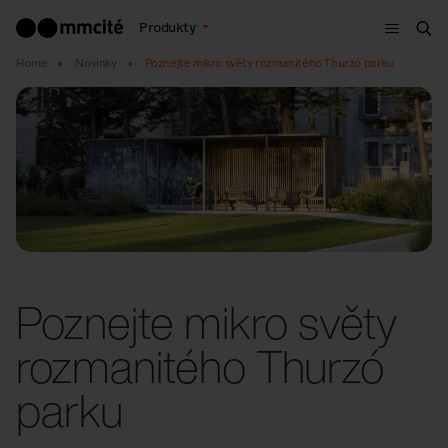
Menu
Produkty
Hle
Home
Novinky
Poznejte mikro světy rozmanitého Thurzó parku
Poznejte mikro světy
rozmanitého Thurzó
parku