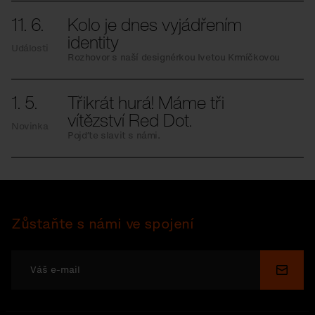
11. 6.
Kolo je dnes vyjádřením
identity
Události
Rozhovor s naší designérkou Ivetou Krmíčkovou
1. 5.
Třikrát hurá! Máme tři
vítězství Red Dot.
Novinka
Pojďte slavit s námi.
Zůstaňte s námi ve spojení
Odesl