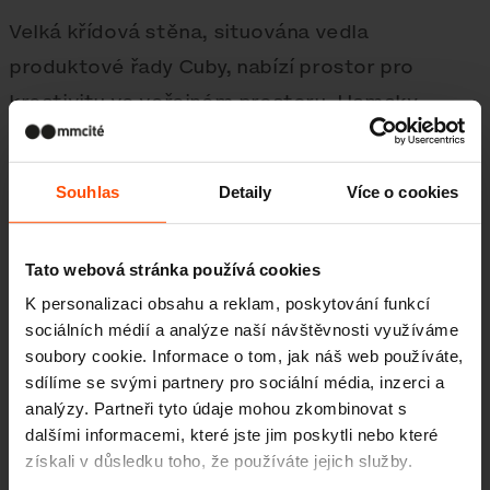
Velká křídová stěna, situována vedla
produktové řady Cuby, nabízí prostor pro
kreativitu ve veřejném prostoru. Hamaky
a lehátka Rivage povzbuzují k relaxaci
a pozorování okolí. Piknikové sety Rautster
Souhlas
Detaily
Více o cookies
zase osloví skupiny sousedů a přátel.
Neukotvené židle, lavičky a stolky Stack
Tato webová stránka používá cookies
vybízejí, aby si každý našel v parku místo, ve
K personalizaci obsahu a reklam, poskytování funkcí
kterém se bude cítit dobře. Ať už pod sluncem,
sociálních médií a analýze naší návštěvnosti využíváme
nebo pod vzrostlými stromy.
soubory cookie. Informace o tom, jak náš web používáte,
sdílíme se svými partnery pro sociální média, inzerci a
analýzy. Partneři tyto údaje mohou zkombinovat s
dalšími informacemi, které jste jim poskytli nebo které
Obyvatelé této městské části jezdí často na
získali v důsledku toho, že používáte jejich služby.
kolech. Zároveň se v bezprostřední blízkosti