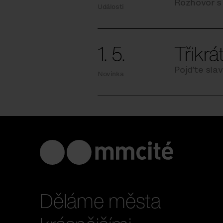
Rozhovor s
Události
1. 5.
Třikrá
Pojďte slav
Novinka
Děláme města