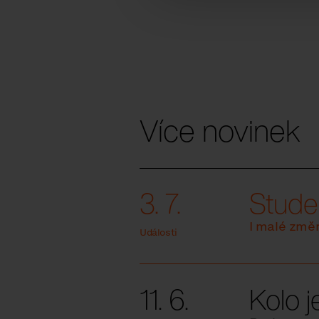
Více novinek
3. 7.
Studen
I malé změ
Události
11. 6.
Kolo j