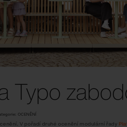
 a Typo zabodo
ategorie:
OCENĚNÍ
ocenění. V pořadí druhé ocenění modulární řady
Pla