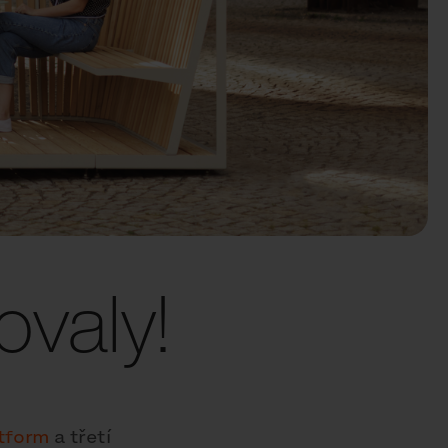
valy!
tform
a třetí