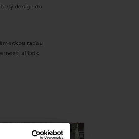
ktový design do
Německou radou
ornosti si tato