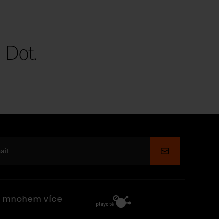
 Dot.
Odeslat
 mnohem více