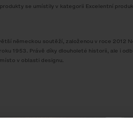
 produkty se umístily v kategorii Excelentní produ
větší německou soutěží, založenou v roce 2012 
oku 1953. Právě díky dlouholeté historii, ale i odb
místo v oblasti designu.