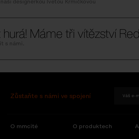
 naší designérkou Ivetou Krmíčkovou
t hurá! Máme tři vítězství Red
it s námi.
Zůstaňte s námi ve spojení
O mmcité
O produktech
A