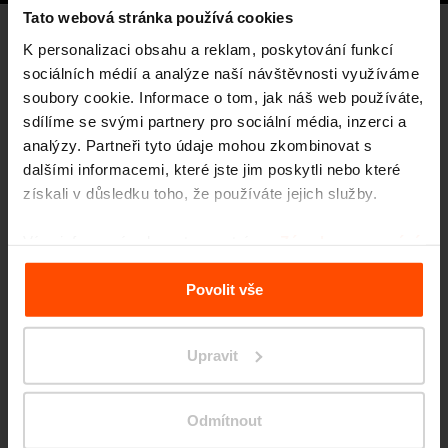
Tato webová stránka používá cookies
K personalizaci obsahu a reklam, poskytování funkcí
sociálních médií a analýze naší návštěvnosti využíváme
napište nám
Máte zájem o tuto pozici?
soubory cookie. Informace o tom, jak náš web používáte,
sdílíme se svými partnery pro sociální média, inzerci a
analýzy. Partneři tyto údaje mohou zkombinovat s
dalšími informacemi, které jste jim poskytli nebo které
Jméno a příjmení
získali v důsledku toho, že používáte jejich služby.
Více informací naleznete na stránce
Zásady zpracování
osobních údajů
.
Telefon
Povolit vše
Upravit
Email
Odmítnout