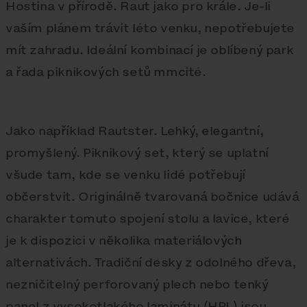
Hostina v přírodě. Raut jako pro krále. Je-li
vaším plánem trávit léto venku, nepotřebujete
mít zahradu. Ideální kombinací je oblíbený park
a řada piknikových setů mmcité.
Jako například Rautster. Lehký, elegantní,
promyšlený. Piknikový set, který se uplatní
všude tam, kde se venku lidé potřebují
občerstvit. Originálně tvarovaná bočnice udává
charakter tomuto spojení stolu a lavice, které
je k dispozici v několika materiálových
alternativách. Tradiční desky z odolného dřeva,
nezničitelný perforovaný plech nebo tenký
panel z vysokotlakého laminátu (HPL) jsou