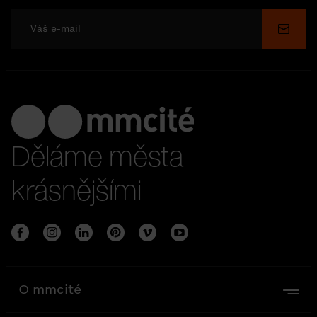
Odesl
Děláme města
krásnějšími
O mmcité