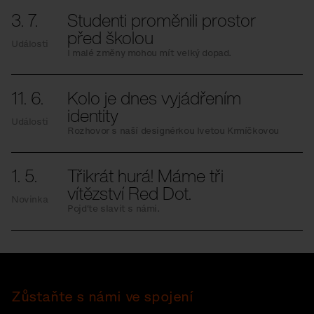
3. 7.
Studenti proměnili prostor
před školou
Události
I malé změny mohou mít velký dopad.
11. 6.
Kolo je dnes vyjádřením
identity
Události
Rozhovor s naší designérkou Ivetou Krmíčkovou
1. 5.
Třikrát hurá! Máme tři
vítězství Red Dot.
Novinka
Pojďte slavit s námi.
Zůstaňte s námi ve spojení