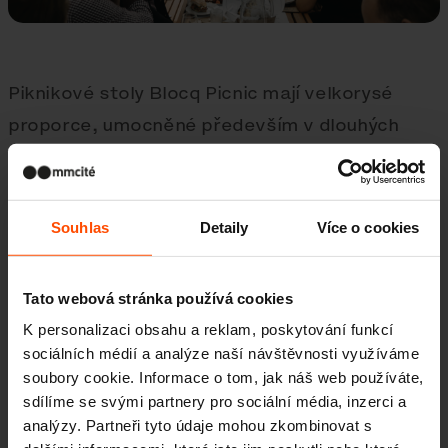
Piknikové stoly Blocq Picnic mají velkorysé
proporce, umocněné především v dlouhých
pásech sestavených z několika modulů. Set
vychází z úspěšné řady laviček Blocq a je
složen z pevně spojeného stolu se dvěma
Souhlas
Detaily
Více o cookies
lavicemi, které mají dostatečnou váhu, a tudíž
nevyžaduje kotvení. Je vyroben z jednobarevné
Tato webová stránka používá cookies
ocelové konstrukce a lamel z masivního
K personalizaci obsahu a reklam, poskytování funkcí
tropického dřeva. Lavice je dlouhá 3 metry
sociálních médií a analýze naší návštěvnosti využíváme
a celý piknikový set může pohodlně využít 8 až
soubory cookie. Informace o tom, jak náš web používáte,
sdílíme se svými partnery pro sociální média, inzerci a
12 lidí. V prostoru skvěle vynikne barevné
analýzy. Partneři tyto údaje mohou zkombinovat s
lakování ocelové konstrukce a pohodlí už zvýší