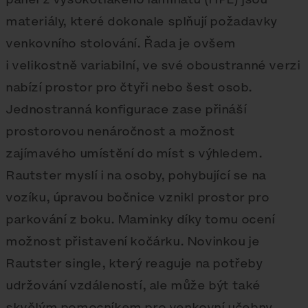
materiály, které dokonale splňují požadavky
venkovního stolování. Řada je ovšem
i velikostně variabilní, ve své oboustranné verzi
nabízí prostor pro čtyři nebo šest osob.
Jednostranná konfigurace zase přináší
prostorovou nenáročnost a možnost
zajímavého umístění do míst s výhledem.
Rautster myslí i na osoby, pohybující se na
vozíku, úpravou bočnice vznikl prostor pro
parkování z boku. Maminky díky tomu ocení
možnost přistavení kočárku. Novinkou je
Rautster single, který reaguje na potřeby
udržování vzdáleností, ale může být také
skvělým pomocníkem pro venkovní učebny