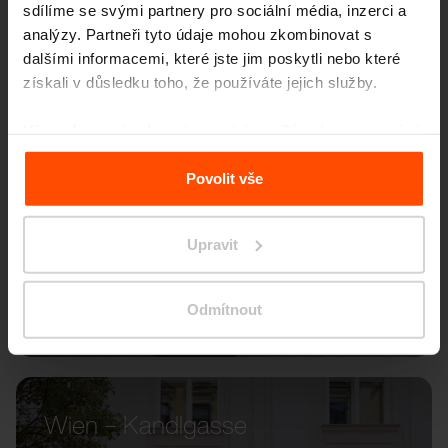
sdílíme se svými partnery pro sociální média, inzerci a
analýzy. Partneři tyto údaje mohou zkombinovat s
dalšími informacemi, které jste jim poskytli nebo které
získali v důsledku toho, že používáte jejich služby.
Více informací naleznete na stránce
Zásady zpracování
osobních údajů
.
Povolit vše
Upravit
Odmítnout
Wien – Kandlgasse