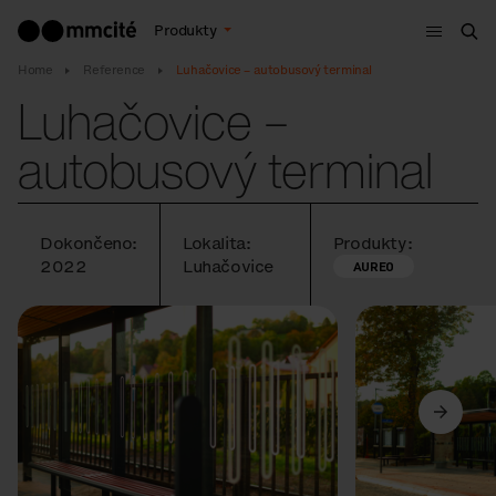
Menu
Produkty
Hle
Home
Reference
Luhačovice – autobusový terminal
Luhačovice –
autobusový terminal
Dokončeno:
Lokalita:
Produkty:
2022
Luhačovice
AUREO
Předchozí
Další