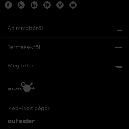
Az mmcitéről
Termékekről
Még több
Képviselt cégek
Out-Sider