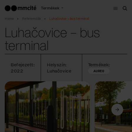
Menü
Termékek
Ker
Home
Referenciák
Luhačovice – bus terminal
Luhačovice – bus
terminal
Befejezett:
Helyszín:
Termékek:
2022
Luhačovice
AUREO
Előző
Következő