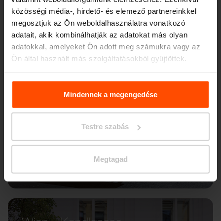
közösségi média-, hirdető- és elemező partnereinkkel
megosztjuk az Ön weboldalhasználatra vonatkozó
adatait, akik kombinálhatják az adatokat más olyan
adatokkal, amelyeket Ön adott meg számukra vagy az
Ön által használt más szolgáltatásokból gyűjtöttek.
További információért kérjük, látogasson el a
Principles
Relating to the Processing. Personal Data
.
Mindennek a megengedése
Testre szabás
Megtagad