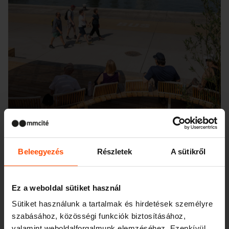
Beleegyezés
Részletek
A sütikről
Seattle – Popup park
Ez a weboldal sütiket használ
Sütiket használunk a tartalmak és hirdetések személyre
szabásához, közösségi funkciók biztosításához,
valamint weboldalforgalmunk elemzéséhez. Ezenkívül