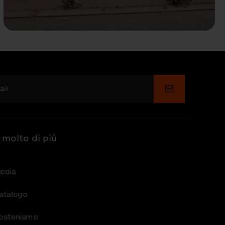
Invia
 molto di più
edia
atalogo
osteniamo