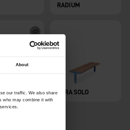
RADIUM
About
VERA SOLO
se our traffic. We also share
ers who may combine it with
 services.