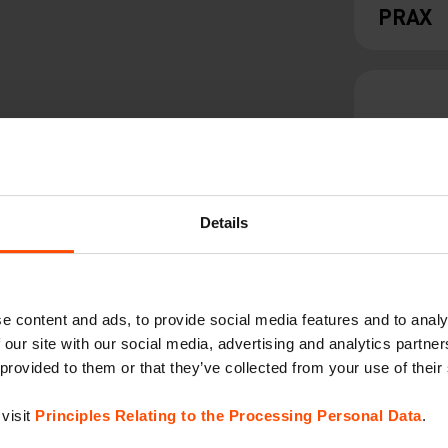
PRAX
Details
VERA
e content and ads, to provide social media features and to analy
 our site with our social media, advertising and analytics partn
 provided to them or that they’ve collected from your use of their
visit
Principles Relating to the Processing Personal Data
.