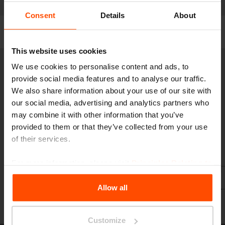
Modelli
Consent
Details
About
Filtra
This website uses cookies
We use cookies to personalise content and ads, to
HD310
Fontana conica
provide social media features and to analyse our traffic.
We also share information about your use of our site with
struttura in acciaio inox
our social media, advertising and analytics partners who
may combine it with other information that you’ve
provided to them or that they’ve collected from your use
of their services.
For more information, please visit
Principles Relating to
the Processing Personal Data
.
Allow all
Customize