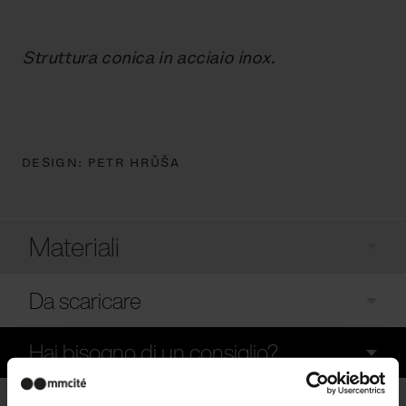
Struttura conica in acciaio inox.
DESIGN:
PETR HRŮŠA
Materiali
Da scaricare
Hai bisogno di un consiglio?
Lista dei modelli