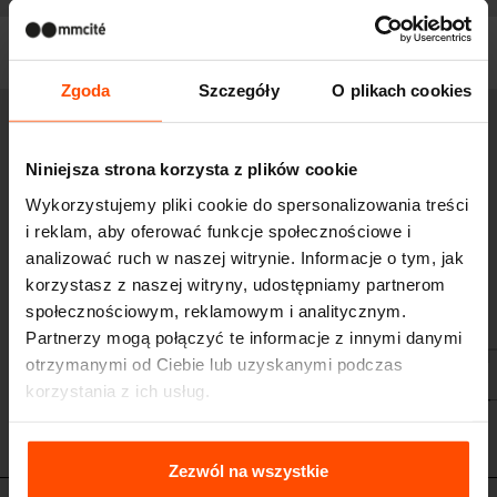
Filtruj
Zgoda
Szczegóły
O plikach cookies
HD310
Poidełko w kształcie stożka
Niniejsza strona korzysta z plików cookie
konstrukcja ze stali nierdzewnej
Wykorzystujemy pliki cookie do spersonalizowania treści
i reklam, aby oferować funkcje społecznościowe i
analizować ruch w naszej witrynie. Informacje o tym, jak
korzystasz z naszej witryny, udostępniamy partnerom
społecznościowym, reklamowym i analitycznym.
Partnerzy mogą połączyć te informacje z innymi danymi
otrzymanymi od Ciebie lub uzyskanymi podczas
korzystania z ich usług.
Więcej informacji można znaleźć na stronie
Principles
Relating to the Processing Personal Data
.
Zezwól na wszystkie