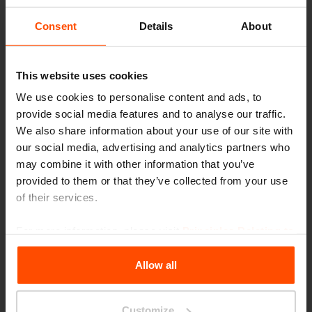
Consent
Details
About
Dove c’è Cuby, c’è casa.
This website uses cookies
We use cookies to personalise content and ads, to
provide social media features and to analyse our traffic.
We also share information about your use of our site with
our social media, advertising and analytics partners who
„Vogliamo vivere all’aperto. Questo è il nostro
may combine it with other information that you’ve
provided to them or that they’ve collected from your use
motto e il significato di questa creazione“
of their services.
afferma il designer Viktor Šašinka e co-autore
del gazebo
Cuby.
Lavorare, studiare, stare
For more information, please visit
Principles Relating to
the Processing Personal Data
.
a tavola oppure semplicemente riposare. È da
Allow all
questa esigenza e dall’amore per lo spazio
pubblico che è nata la linea
Cuby.
Una struttura
Customize