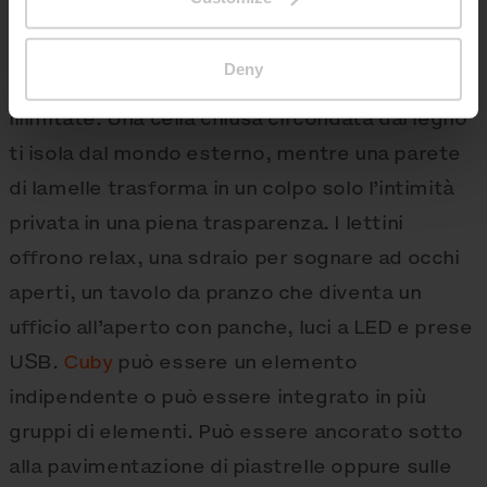
cubica resa spaziosa per un uso più versatile in
qualsiasi ambiente. Il telaio resistente e solido
Deny
è la base per metamorfosi camaleontiche quasi
illimitate. Una cella chiusa circondata dal legno
ti isola dal mondo esterno, mentre una parete
di lamelle trasforma in un colpo solo l’intimità
privata in una piena trasparenza. I lettini
offrono relax, una sdraio per sognare ad occhi
aperti, un tavolo da pranzo che diventa un
ufficio all’aperto con panche, luci a LED e prese
USB.
Cuby
può essere un elemento
indipendente o può essere integrato in più
gruppi di elementi. Può essere ancorato sotto
alla pavimentazione di piastrelle oppure sulle