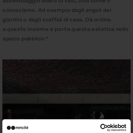
assemblaggio libero di vasi, così come li
conosciamo. Ad esempio dagli angoli dei
giardini o dagli scaffali di casa. Dà ordine
a questo insieme e porta questa estetica nello
spazio pubblico.“