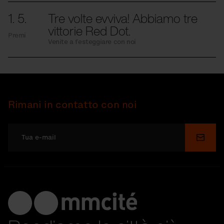
1. 5.
Tre volte evviva! Abbiamo tre
vittorie Red Dot.
Premi
Venite a festeggiare con noi
Rimani in contatto con noi
Invia