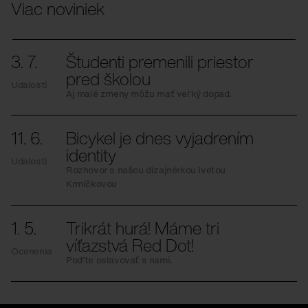
Viac noviniek
3. 7.
Študenti premenili priestor
pred školou
Udalosti
Aj malé zmeny môžu mať veľký dopad.
11. 6.
Bicykel je dnes vyjadrením
identity
Udalosti
Rozhovor s našou dizajnérkou Ivetou
Krmíčkovou
1. 5.
Trikrát hurá! Máme tri
víťazstvá Red Dot!
Ocenenia
Poďte oslavovať s nami.