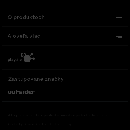
O produktoch
A oveľa viac
Zastupované značky
Out-Sider
All rights reserved and product information protected by mmcité
Coded by DesignDev. Haunted by creepy.