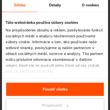
Súhlas
Detaily
O cookies
Všade dobre, vonku Cuby.
Táto webstránka používa súbory cookies
Na prispôsobenie obsahu a reklám, poskytovanie funkcií
sociálnych médií a analýzu návštevnosti používame
súbory cookie. Informácie o tom, ako používate naše
webové stránky, poskytujeme aj našim partnerom v
„Chceme žiť vonku. To je naše motto aj zmysel
oblasti sociálnych médií, inzercie a analýzy. Títo partneri
tvorenia,“ hovorí dizajnér Viktor Šašinka
môžu príslušné informácie skombinovať s ďalšími
a spoluautor altánku
Cuby
. Pracovať, študovať,
údajmi, ktoré ste im poskytli alebo ktoré od vás získali,
keď ste používali ich služby.
stolovať alebo iba leňošiť. Z tejto potreby
a lásky k verejnému priestoru vznikol rad
Cuby
.
Viac informácií nájdete na stránke
Zásady zpracování
Kubická štruktúra vykreslená v priestore pre
osobních údajů
.
Povoliť všetko
najrozmanitejšie využitie v akomkoľvek
mieste. Odolný a pevný rám je základom pre
Prispôsobiť