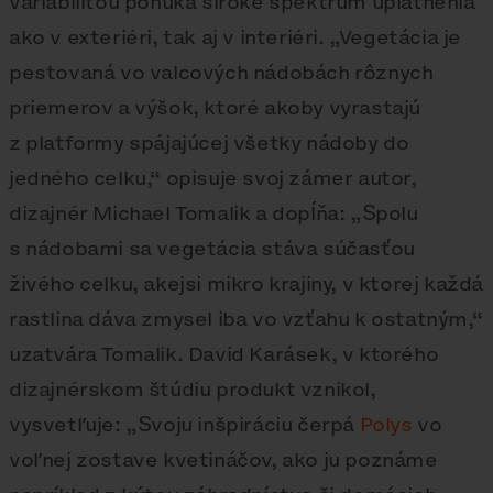
variabilitou ponúka široké spektrum uplatnenia
ako v exteriéri, tak aj v interiéri. „Vegetácia je
pestovaná vo valcových nádobách rôznych
priemerov a výšok, ktoré akoby vyrastajú
z platformy spájajúcej všetky nádoby do
jedného celku,“ opisuje svoj zámer autor,
dizajnér Michael Tomalik a dopĺňa: „Spolu
s nádobami sa vegetácia stáva súčasťou
živého celku, akejsi mikro krajiny, v ktorej každá
rastlina dáva zmysel iba vo vzťahu k ostatným,“
uzatvára Tomalik. David Karásek, v ktorého
dizajnérskom štúdiu produkt vznikol,
vysvetľuje: „Svoju inšpiráciu čerpá
Polys
vo
voľnej zostave kvetináčov, ako ju poznáme