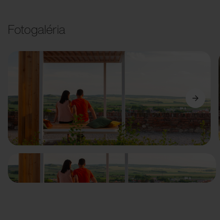
Fotogaléria
Predchádzajúci
Ďalší