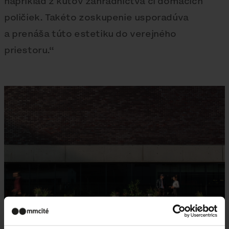
napríklad z kútov záhradníctva či domácich
poličiek. Takéto zoskupenie usporadúva
a prenáša túto estetiku do verejného
priestoru.“