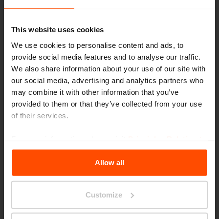
colore della gamma RAL. Quali tonalità
secondo te valorizzano meglio la collezione?
This website uses cookies
We use cookies to personalise content and ads, to
provide social media features and to analyse our traffic.
We also share information about your use of our site with
In fase di progettazione ho scelto
our social media, advertising and analytics partners who
intuitivamente colori pastello vivaci. Col tempo
may combine it with other information that you’ve
mi sono affezionata a questo stile giocoso.
provided to them or that they’ve collected from your use
of their services.
Tuttavia, con l’aumentare delle richieste in toni
più tenui e naturali, ho riconosciuto che anche
For more information, please visit
Principles Relating to
questi donano molto alla collezione –
the Processing Personal Data
.
Allow all
soprattutto abbinati al legno.
Customize
Oltre alla struttura in acciaio e ai tondini, la