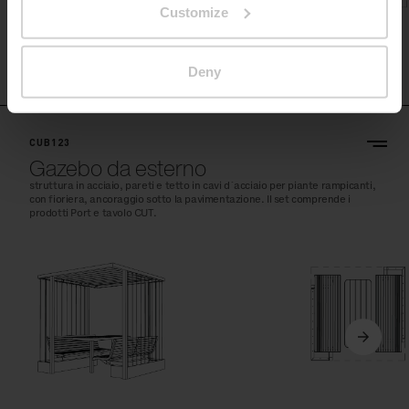
Customize
Deny
CUB123
Gazebo da esterno
struttura in acciaio, pareti e tetto in cavi d´acciaio per piante rampicanti,
con fioriera, ancoraggio sotto la pavimentazione. Il set comprende i
prodotti Port e tavolo CUT.