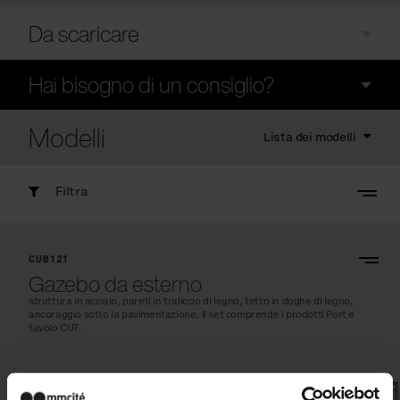
Da scaricare
Hai bisogno di un consiglio?
Modelli
Lista dei modelli
Filtra
CUB121
Gazebo da esterno
struttura in acciaio, pareti in traliccio di legno, tetto in doghe di legno,
ancoraggio sotto la pavimentazione. Il set comprende i prodotti Port e
tavolo CUT.