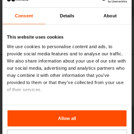
Consent
Details
About
This website uses cookies
We use cookies to personalise content and ads, to
provide social media features and to analyse our traffic.
We also share information about your use of our site with
CUB122
our social media, advertising and analytics partners who
Gazebo da esterno
may combine it with other information that you’ve
struttura in acciaio, pareti in veneziana di legno, tetto in strato di
provided to them or that they’ve collected from your use
vegetazione, ancoraggio sotto la pavimentazione. Il set comprende i
of their services.
prodotti Port e tavolo CUT.
For more information, please visit
Principles Relating to
the Processing Personal Data
.
Allow all