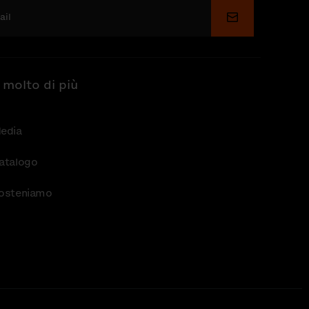
Invia
 molto di più
edia
atalogo
osteniamo