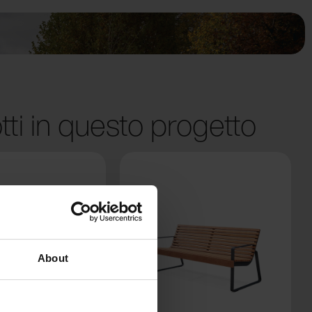
tti in questo progetto
About