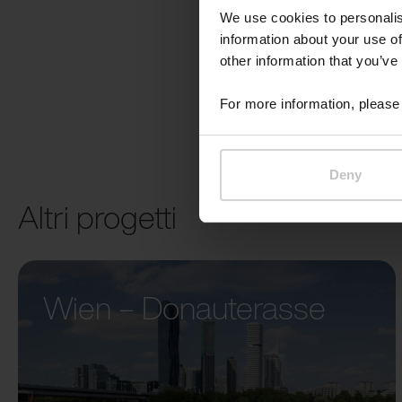
We use cookies to personalis
information about your use of
other information that you’ve
For more information, please 
Deny
Altri progetti
Wien – Donauterasse