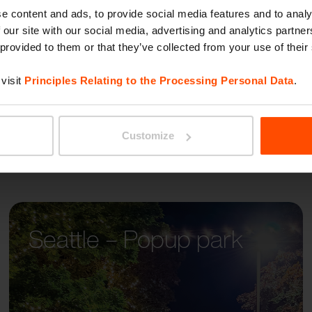
PRAX
e content and ads, to provide social media features and to analy
 our site with our social media, advertising and analytics partn
 provided to them or that they’ve collected from your use of their
visit
Principles Relating to the Processing Personal Data
.
Customize
Seattle – Popup park