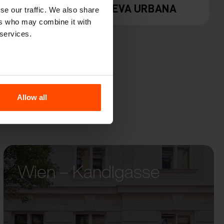
PREVA URBANA
se our traffic. We also share
ers who may combine it with
 services.
Allow all
Wien – Kandlgasse