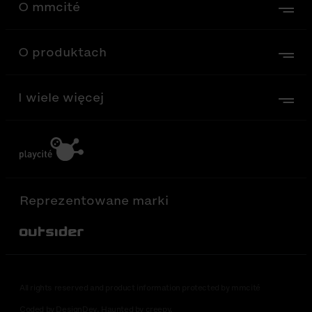
O mmcité
O produktach
I wiele więcej
Reprezentowane marki
Out-Sider
All rights reserved and product information protected by mmcité
Coded by DesignDev. Haunted by creepy.