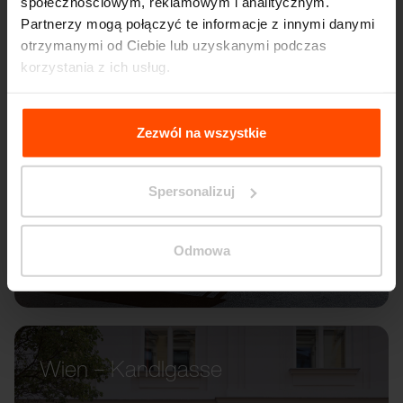
społecznościowym, reklamowym i analitycznym.
Partnerzy mogą połączyć te informacje z innymi danymi
otrzymanymi od Ciebie lub uzyskanymi podczas
korzystania z ich usług.
Więcej informacji można znaleźć na stronie
Principles
Relating to the Processing Personal Data
.
Zezwól na wszystkie
Spersonalizuj
Odmowa
Wien – Kandlgasse