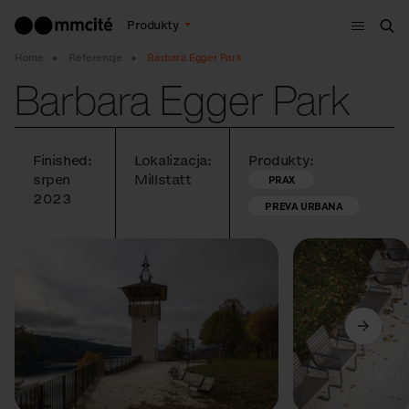
Menu
Produkty
Szu
Home
Referencje
Barbara Egger Park
Barbara Egger Park
Finished:
Lokalizacja:
Produkty:
srpen
Millstatt
PRAX
2023
PREVA URBANA
Poprzedni
Dalej