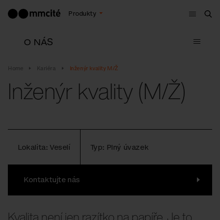
Menu
Produkty
Hle
O NÁS
Submen
Home
Kariéra
Inženýr kvality M/Ž
Inženýr kvality (M/Ž)
Lokalita: Veselí
Typ: Plný úvazek
Kontaktujte nás
Kvalita není jen razítko na papíře. Je to