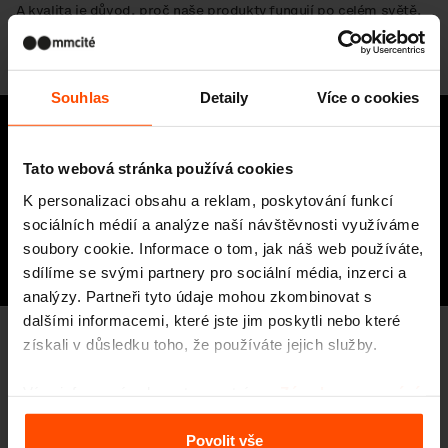
A kvalita je důvod, proč naše produkty fungují po celém světě.
Pokud Ti dává smysl dělat věci pořádně, budeme rádi, když se
ozveš. Těšíme se na Tebe!
Souhlas
Detaily
Více o cookies
Chcete se na něco doptat?
Hana Votápková
Tato webová stránka používá cookies
K personalizaci obsahu a reklam, poskytování funkcí
HR Director
sociálních médií a analýze naší návštěvnosti využíváme
soubory cookie. Informace o tom, jak náš web používáte,
+420 605 598 099
sdílíme se svými partnery pro sociální média, inzerci a
h.votapkova@mmcite.cz
analýzy. Partneři tyto údaje mohou zkombinovat s
dalšími informacemi, které jste jim poskytli nebo které
získali v důsledku toho, že používáte jejich služby.
napište nám
Více informací naleznete na stránce
Zásady zpracování
Máte zájem o tuto pozici?
osobních údajů
.
Povolit vše