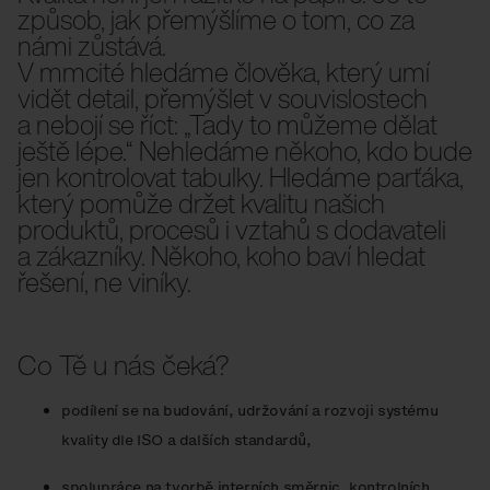
způsob, jak přemýšlíme o tom, co za
námi zůstává.
V mmcité hledáme člověka, který umí
vidět detail, přemýšlet v souvislostech
a nebojí se říct: „Tady to můžeme dělat
ještě lépe.“ Nehledáme někoho, kdo bude
jen kontrolovat tabulky. Hledáme parťáka,
který pomůže držet kvalitu našich
produktů, procesů i vztahů s dodavateli
a zákazníky. Někoho, koho baví hledat
řešení, ne viníky.
Co Tě u nás čeká?
podílení se na budování, udržování a rozvoji systému
kvality dle ISO a dalších standardů,
spolupráce na tvorbě interních směrnic, kontrolních