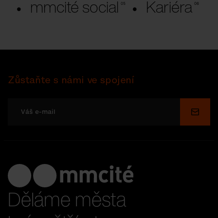
mmcité social
Kariéra
Zůstaňte s námi ve spojení
Odesl
Děláme města