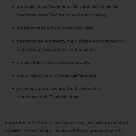
motivující finanční ohodnocení u stabilního českého
zaměstnavatele (roční a mimořádné odměny),
možnost vzdělávání a profesního růstu,
zaměstnanecké benefity, např. příspěvek na stravování,
sick days, pružná pracovní doba, apod.,
mobilní telefon i pro soukromé účely,
místo výkonu práce:
Veselí nad Moravou
,
příjemné a přátelské prostředí u Férového
zaměstnavatele Zlínského kraje.
A proč mmcité? Protože u nás nevznikají jen lavičky a městský
mobiliář. Vznikají místa, kde lidé tráví čas, potkávají se a žijí.