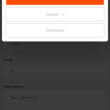
Jméno a příjmení
Upravit
Odmítnout
Telefon
Email
Vaše zpráva