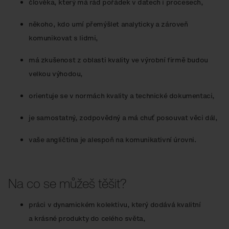
člověka, který má rád pořádek v datech i procesech,
někoho, kdo umí přemýšlet analyticky a zároveň
komunikovat s lidmi,
má zkušenost z oblasti kvality ve výrobní firmě budou
velkou výhodou,
orientuje se v normách kvality a technické dokumentaci,
je samostatný, zodpovědný a má chuť posouvat věci dál,
vaše angličtina je alespoň na komunikativní úrovni.
Na co se můžeš těšit?
práci v dynamickém kolektivu, který dodává kvalitní
a krásné produkty do celého světa,