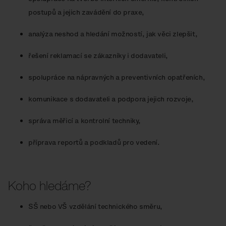
postupů a jejich zavádění do praxe,
analýza neshod a hledání možností, jak věci zlepšit,
řešení reklamací se zákazníky i dodavateli,
spolupráce na nápravných a preventivních opatřeních,
komunikace s dodavateli a podpora jejich rozvoje,
správa měřicí a kontrolní techniky,
příprava reportů a podkladů pro vedení.
Koho hledáme?
SŠ nebo VŠ vzdělání technického směru,